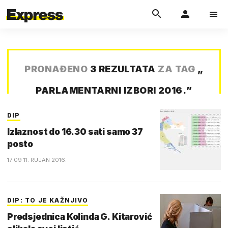
PRONAĐENO
3 REZULTATA
ZA TAG
„
PARLAMENTARNI IZBORI 2016.
”
DIP
Izlaznost do 16.30 sati samo 37
posto
17:09 11. RUJAN 2016.
DIP: TO JE KAŽNJIVO
Predsjednica Kolinda G. Kitarović