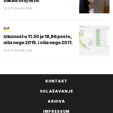
slikala svoj listić
14:25 11. RUJAN 2016.
DIP
Izlaznost u 11.30 je 18,86 posto,
niža nego 2015. i viša nego 2011.
12:47 11. RUJAN 2016.
KONTAKT
OGLAŠAVANJE
ARHIVA
IMPRESSUM