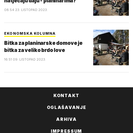
natječaju daju - planinarima?
08:54 23. LISTOPAD 2023.
EKONOMSKA KOLUMNA
Bitka za planinarske domove je
bitka za veliko brdo love
16:51 09. LISTOPAD 2023.
KONTAKT
OGLAŠAVANJE
ARHIVA
IMPRESSUM