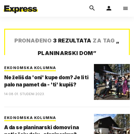
PRONAĐENO
3 REZULTATA
ZA TAG
„
PLANINARSKI DOM
”
EKONOMSKA KOLUMNA
Ne želiš da 'oni' kupe dom? Je li ti
palo na pamet da - 'ti' kupiš?
14:08 01. STUDENI 2023.
EKONOMSKA KOLUMNA
A da se planinarski domovi na