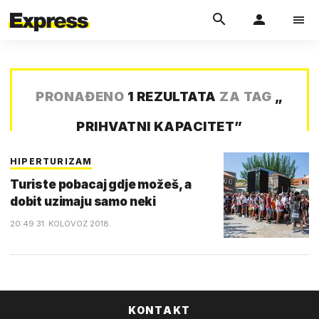
PRONAĐENO
1 REZULTATA
ZA TAG
„
PRIHVATNI KAPACITET
”
HIPERTURIZAM
Turiste pobacaj gdje možeš, a
dobit uzimaju samo neki
20:49 31. KOLOVOZ 2018.
KONTAKT