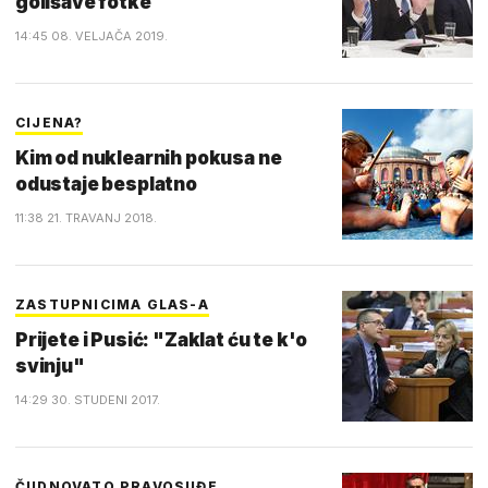
golišave fotke
14:45 08. VELJAČA 2019.
CIJENA?
Kim od nuklearnih pokusa ne
odustaje besplatno
11:38 21. TRAVANJ 2018.
ZASTUPNICIMA GLAS-A
Prijete i Pusić: "Zaklat ću te k'o
svinju"
14:29 30. STUDENI 2017.
ČUDNOVATO PRAVOSUĐE