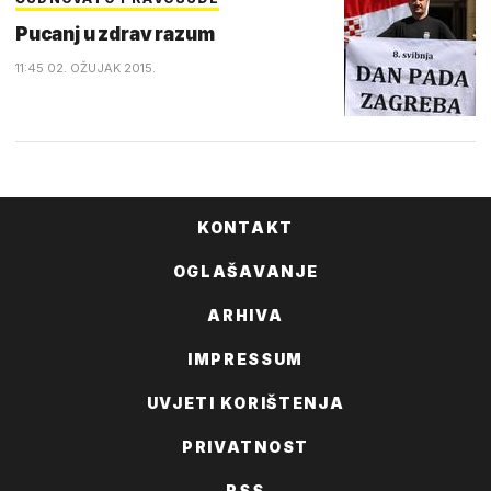
Pucanj u zdrav razum
11:45 02. OŽUJAK 2015.
KONTAKT
OGLAŠAVANJE
ARHIVA
IMPRESSUM
UVJETI KORIŠTENJA
PRIVATNOST
RSS