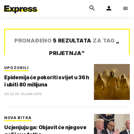
PRONAĐENO
5 REZULTATA
ZA TAG
„
PRIJETNJA
”
UPOZORILI
Epidemija će pokoriti svijet u 36 h
i ubiti 80 milijuna
09:32 20. RUJAN 2019.
NOVA BITKA
Ucjenjuju ga: Objavit će njegove