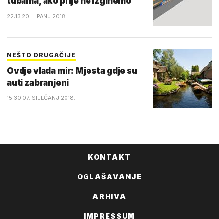
tubama, ako prije ne izginemo
22:13 20. LIPANJ 2018.
NEŠTO DRUGAČIJE
Ovdje vlada mir: Mjesta gdje su
auti zabranjeni
15:30 07. SIJEČANJ 2018.
KONTAKT
OGLAŠAVANJE
ARHIVA
IMPRESSUM