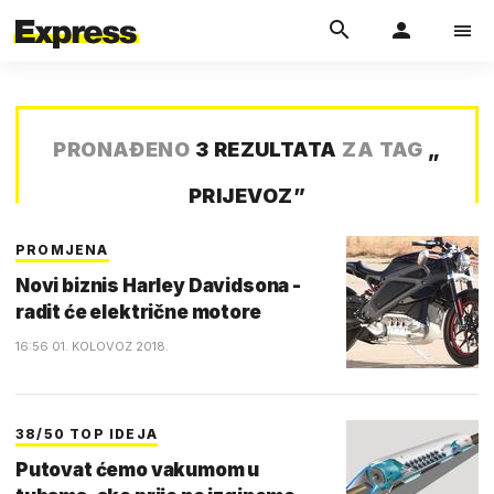
PRONAĐENO
3 REZULTATA
ZA TAG
„
PRIJEVOZ
”
PROMJENA
Novi biznis Harley Davidsona -
radit će električne motore
16:56 01. KOLOVOZ 2018.
38/50 TOP IDEJA
Putovat ćemo vakumom u