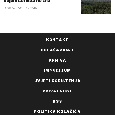
kojem se ništa ne zna
12:39 04. OŽUJAK 2019.
KONTAKT
OGLAŠAVANJE
ARHIVA
IMPRESSUM
UVJETI KORIŠTENJA
PRIVATNOST
RSS
POLITIKA KOLAČIĆA