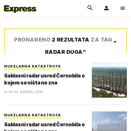
PRONAĐENO
2 REZULTATA
ZA TAG
„
RADAR DUGA
”
NUKELARNA KATASTROFA
Sablasni radar usred Černobila o
kojem se ništa ne zna
13:40 24. SVIBANJ 2019.
NUKELARNA KATASTROFA
Sablasni radar usred Černobila o