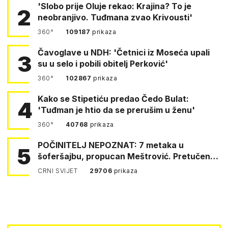
'Slobo prije Oluje rekao: Krajina? To je
2
neobranjivo. Tuđmana zvao Krivousti'
360°
109187
prikaza
Čavoglave u NDH: 'Četnici iz Moseća upali
3
su u selo i pobili obitelj Perković'
360°
102867
prikaza
Kako se Stipetiću predao Čedo Bulat:
4
'Tuđman je htio da se prerušim u ženu'
360°
40768
prikaza
POČINITELJ NEPOZNAT: 7 metaka u
5
šoferšajbu, propucan Meštrović. Pretučen
Pejin
CRNI SVIJET
29706
prikaza