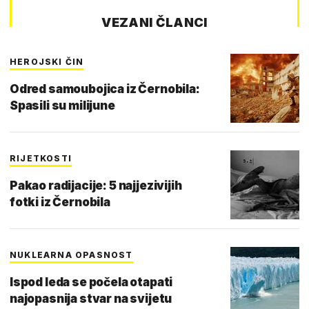
VEZANI ČLANCI
HEROJSKI ČIN
Odred samoubojica iz Černobila:
Spasili su milijune
RIJETKOSTI
Pakao radijacije: 5 najjezivijih
fotki iz Černobila
NUKLEARNA OPASNOST
Ispod leda se počela otapati
najopasnija stvar na svijetu