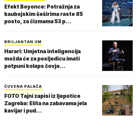
Efekt Beyonce: Potražnja za
kaubojskim šeširima raste 85
posto, za čizmama 53 p…
BRILJANTAN UM
Harari: Umjetna inteligencija
možda će za posljedicu imati
potpuni kolaps čovje…
ČUVENA PALAČA
FOTO Tajni zapisi iz ljepotice
Zagreba: Elita na zabavama jela
kavijar i pud…