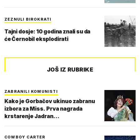
ZEZNULI BIROKRATI
Tajni dosje: 10 godina znali su da
će Černobil eksplodirati
JOŠ IZ RUBRIKE
ZABRANILI KOMUNISTI
Kako je Gorbačov ukinuo zabranu
izbora za Miss. Prva nagrada
krstarenje Jadran…
COWBOY CARTER