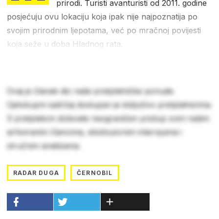
prirodi. Turisti avanturisti od 2011. godine
posjećuju ovu lokaciju koja ipak nije najpoznatija po
svojim prirodnim ljepotama, već po mračnoj povijesti
koja seže u doba Hladnog rata.
Ovaj je članak dio naše pretplatničke ponude.
Cjelokupni sadržaj dostupan je isključivo pretplatnicima.
S pretplatom dobivate neograničen pristup svim našim
arhiviranim člancima, ekskluzivnim intervjuima i
stručnim analizama.
RADAR DUGA
ČERNOBIL