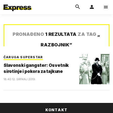
PRONAĐENO
1 REZULTATA
ZA TAG
„
RAZBOJNIK
”
ČARUGA SUPERSTAR
Slavonski gangster: Osvetnik
sirotinje i pokora za tajkune
18:40 12. SRPANJ 2019.
KONTAKT