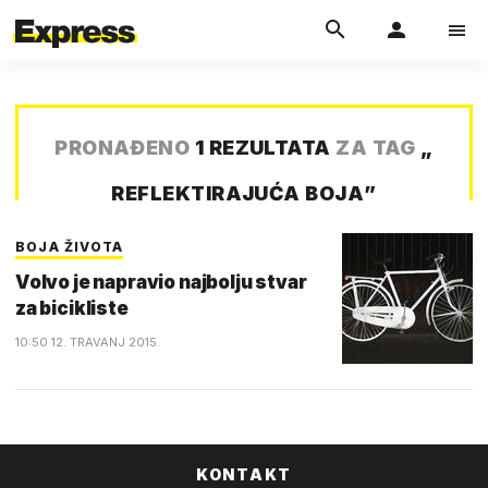
PRONAĐENO
1 REZULTATA
ZA TAG
„
REFLEKTIRAJUĆA BOJA
”
BOJA ŽIVOTA
Volvo je napravio najbolju stvar
za bicikliste
10:50 12. TRAVANJ 2015.
KONTAKT