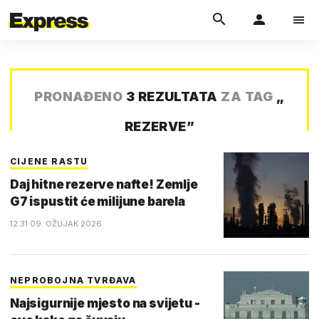
PRONAĐENO
3 REZULTATA
ZA TAG
„
REZERVE
”
CIJENE RASTU
Daj hitne rezerve nafte! Zemlje
G7 ispustit će milijune barela
12:31 09. OŽUJAK 2026.
NEPROBOJNA TVRĐAVA
Najsigurnije mjesto na svijetu -