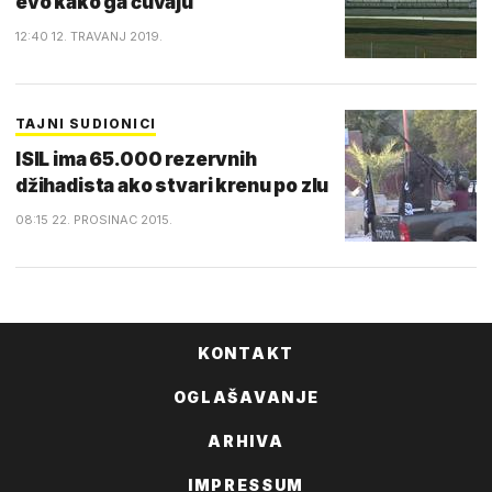
evo kako ga čuvaju
12:40 12. TRAVANJ 2019.
TAJNI SUDIONICI
ISIL ima 65.000 rezervnih
džihadista ako stvari krenu po zlu
08:15 22. PROSINAC 2015.
KONTAKT
OGLAŠAVANJE
ARHIVA
IMPRESSUM