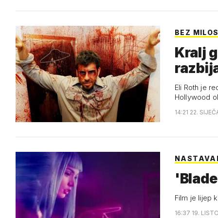
BEZ MILOS
Kralj 
razbij
Eli Roth je r
Hollywood ob
14:21 22. SIJE
NASTAVA
'Blade
Film je lijep
16:37 19. LIST