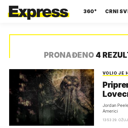
360°
CRNI SV
PRONAĐENO
4 REZU
VOLIO JE 
Pripre
Lovec
Jordan Peele,
Americi
13:53 29. OŽUJ