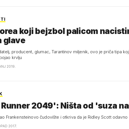
TI
gorea koji bejzbol palicom nacist
a glave
edatelj, producent, glumac, Tarantinov miljenik, ovo je priča tipa koji
ojao krvlju
ČANJ 2019.
K
 Runner 2049': Ništa od 'suza na 
 kao Frankensteinovo čudovište i otkriva da je Ridley Scott odavn
OPAD 2017.