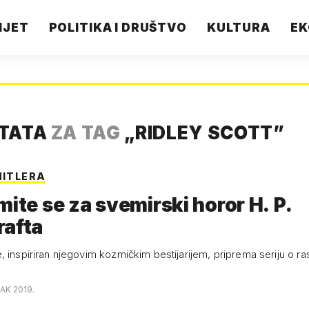
IJET
POLITIKA I DRUŠTVO
KULTURA
EK
LTATA
ZA TAG
„
RIDLEY SCOTT
”
HITLERA
mite se za svemirski horor H. P.
rafta
 inspiriran njegovim kozmičkim bestijarijem, priprema seriju o ras
AK 2019.