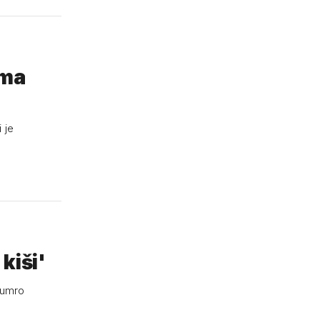
ima
 je
kiši'
o umro