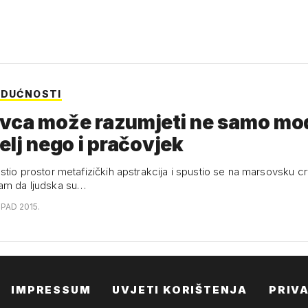
UDUĆNOSTI
vca može razumjeti ne samo mo
elj nego i pračovjek
ustio prostor metafizičkih apstrakcija i spustio se na marsovsku c
am da ljudska su…
OPAD 2015.
IMPRESSUM
UVJETI KORIŠTENJA
PRIV