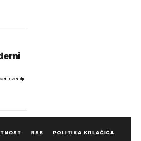
derni
rvenu zemlju
ATNOST
RSS
POLITIKA KOLAČIĆA