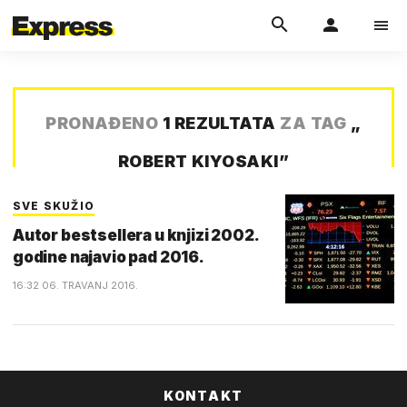
PRONAĐENO
1 REZULTATA
ZA TAG
„
ROBERT KIYOSAKI
”
SVE SKUŽIO
Autor bestsellera u knjizi 2002.
godine najavio pad 2016.
16:32 06. TRAVANJ 2016.
KONTAKT