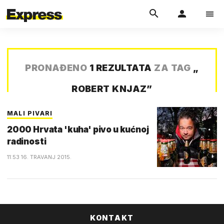
PRONAĐENO
1 REZULTATA
ZA TAG
„
ROBERT KNJAZ
”
MALI PIVARI
2000 Hrvata 'kuha' pivo u kućnoj
radinosti
11:53 16. TRAVANJ 2015.
KONTAKT