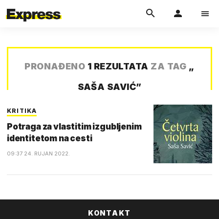
PRONAĐENO
1 REZULTATA
ZA TAG
„
SAŠA SAVIĆ
”
KRITIKA
Potraga za vlastitim izgubljenim
identitetom na cesti
09:37 24. RUJAN 2022.
KONTAKT