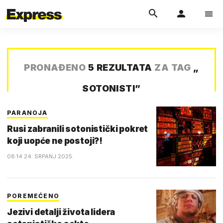
PRONAĐENO
5 REZULTATA
ZA TAG
„
SOTONISTI
”
PARANOJA
Rusi zabranili sotonistički pokret
koji uopće ne postoji?!
08:14 24. SRPANJ 2025.
POREMEĆENO
Jezivi detalji života lidera