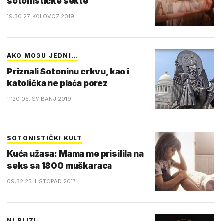
sotonističke sekte
19:30 27. KOLOVOZ 2019.
AKO MOGU JEDNI...
Priznali Sotoninu crkvu, kao i
katolička ne plaća porez
11:20 05. SVIBANJ 2019.
SOTONISTIČKI KULT
Kuća užasa: Mama me prisilila na
seks sa 1800 muškaraca
09:32 25. LISTOPAD 2017.
NI BLIZU