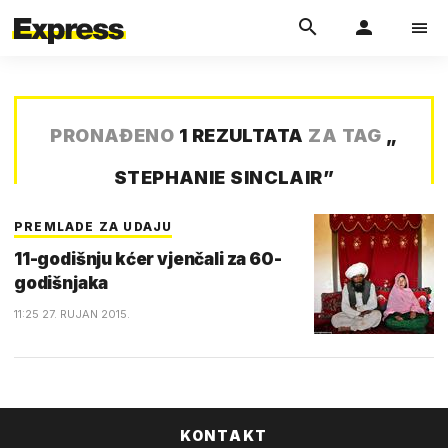
PRONAĐENO
1 REZULTATA
ZA TAG
„
STEPHANIE SINCLAIR
”
PREMLADE ZA UDAJU
11-godišnju kćer vjenčali za 60-
godišnjaka
11:25 27. RUJAN 2015.
KONTAKT