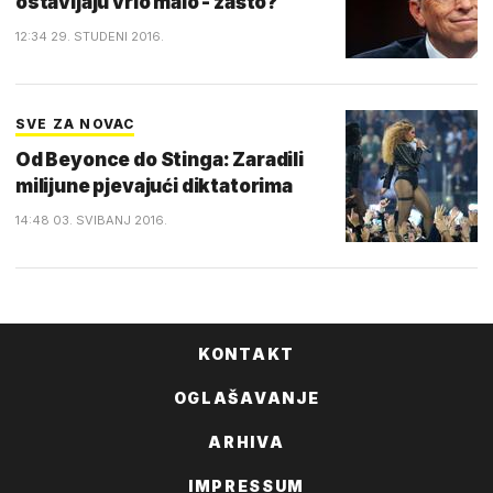
ostavljaju vrlo malo - zašto?
12:34 29. STUDENI 2016.
SVE ZA NOVAC
Od Beyonce do Stinga: Zaradili
milijune pjevajući diktatorima
14:48 03. SVIBANJ 2016.
KONTAKT
OGLAŠAVANJE
ARHIVA
IMPRESSUM