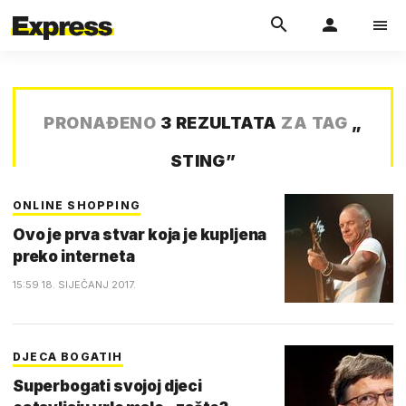
PRONAĐENO
3 REZULTATA
ZA TAG
„
STING
”
ONLINE SHOPPING
Ovo je prva stvar koja je kupljena
preko interneta
15:59 18. SIJEČANJ 2017.
DJECA BOGATIH
Superbogati svojoj djeci