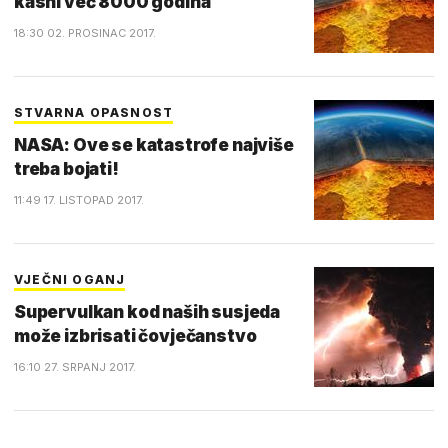
kasni već 8000 godina
18:30 02. PROSINAC 2017.
STVARNA OPASNOST
NASA: Ove se katastrofe najviše
treba bojati!
11:49 17. LISTOPAD 2017.
VJEČNI OGANJ
Supervulkan kod naših susjeda
može izbrisati čovječanstvo
16:10 27. SRPANJ 2017.