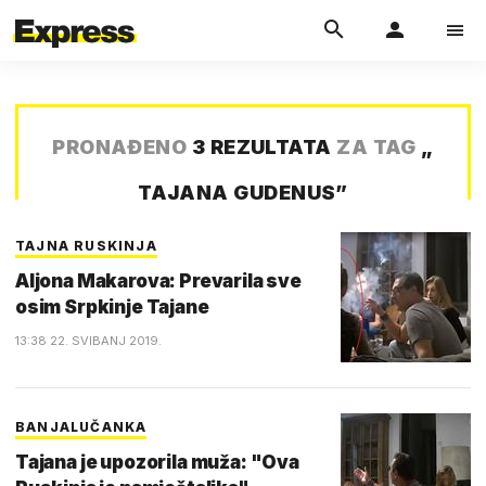
PRONAĐENO
3 REZULTATA
ZA TAG
„
TAJANA GUDENUS
”
TAJNA RUSKINJA
Aljona Makarova: Prevarila sve
osim Srpkinje Tajane
13:38 22. SVIBANJ 2019.
BANJALUČANKA
Tajana je upozorila muža: "Ova