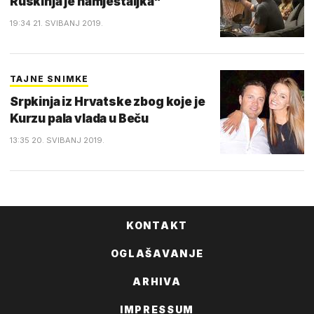
Ruskinja je namještaljka"
19:34 21. SVIBANJ 2019.
TAJNE SNIMKE
Srpkinja iz Hrvatske zbog koje je
Kurzu pala vlada u Beču
13:35 20. SVIBANJ 2019.
KONTAKT
OGLAŠAVANJE
ARHIVA
IMPRESSUM