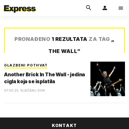
PRONAĐENO
1 REZULTATA
ZA TAG
„
THE WALL
”
GLAZBENI POTHVAT
Another Brick In The Wall - jedina
cigla koja se isplatila
07:00 25. SIJEČANJ 2016.
KONTAKT