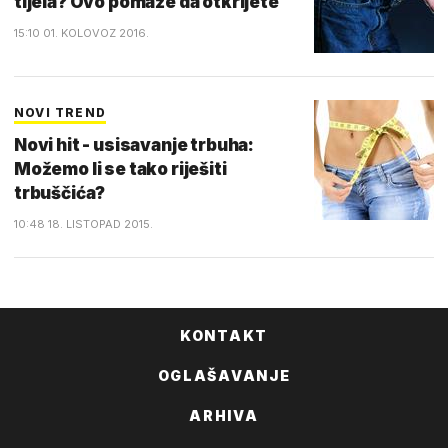
tijela? Ovo pomaže da otkrijete
15:10 01. KOLOVOZ 2016.
NOVI TREND
Novi hit - usisavanje trbuha:
Možemo li se tako riješiti
trbuščića?
10:48 18. LISTOPAD 2015.
KONTAKT
OGLAŠAVANJE
ARHIVA