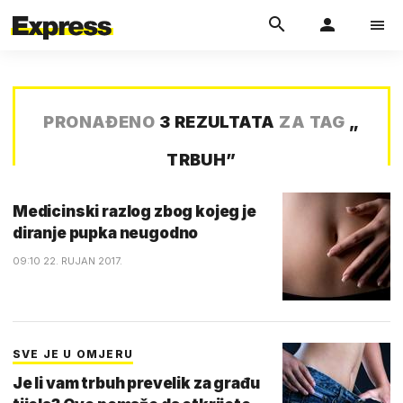
PRONAĐENO
3 REZULTATA
ZA TAG
„
TRBUH
”
Medicinski razlog zbog kojeg je
diranje pupka neugodno
09:10 22. RUJAN 2017.
SVE JE U OMJERU
Je li vam trbuh prevelik za građu