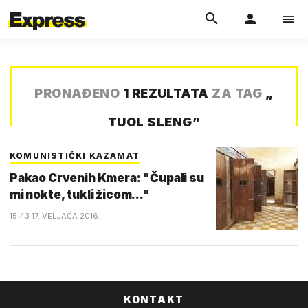
PRONAĐENO
1 REZULTATA
ZA TAG
„
TUOL SLENG
”
KOMUNISTIČKI KAZAMAT
Pakao Crvenih Kmera: "Čupali su
mi nokte, tukli žicom..."
15:43 17. VELJAČA 2016.
KONTAKT