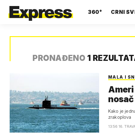
360°
CRNI SV
PRONAĐENO
1 REZULTA
MALA I S
Ameri 
nosač
Kako je jedn
zrakoplova
13:56 16. TRAV