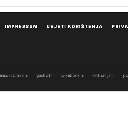
IMPRESSUM
UVJETI KORIŠTENJA
PRIV
miss7zdrava.hr
gastro.hr
joomboos.hr
ordinacija.hr
po