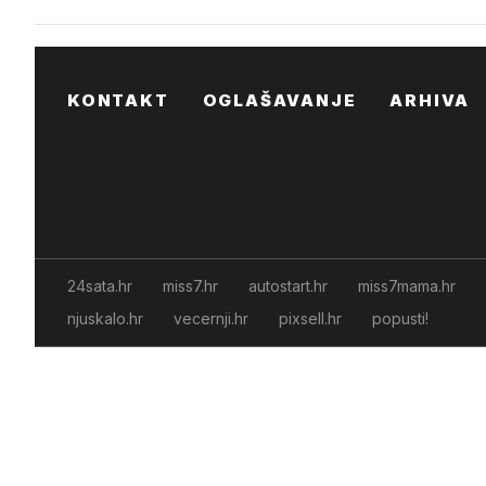
KONTAKT
OGLAŠAVANJE
ARHIVA
24sata.hr
miss7.hr
autostart.hr
miss7mama.hr
njuskalo.hr
vecernji.hr
pixsell.hr
popusti!