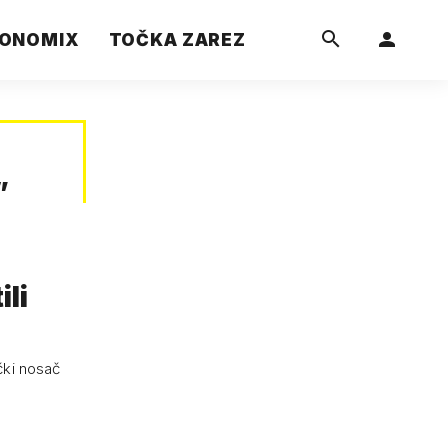
ONOMIX
TOČKA ZAREZ
”
ili
čki nosač