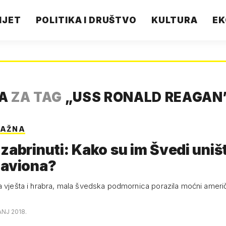
IJET
POLITIKA I DRUŠTVO
KULTURA
EK
TA
ZA TAG
„
USS RONALD REAGAN
NAŽNA
zabrinuti: Kako su im Švedi uništ
 aviona?
a vješta i hrabra, mala švedska podmornica porazila moćni ameri
ANJ 2018.