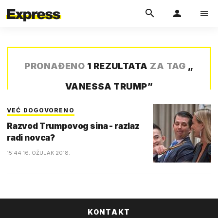
PRONAĐENO
1 REZULTATA
ZA TAG
„
VANESSA TRUMP
”
VEĆ DOGOVORENO
Razvod Trumpovog sina - razlaz
radi novca?
15:44 16. OŽUJAK 2018.
KONTAKT