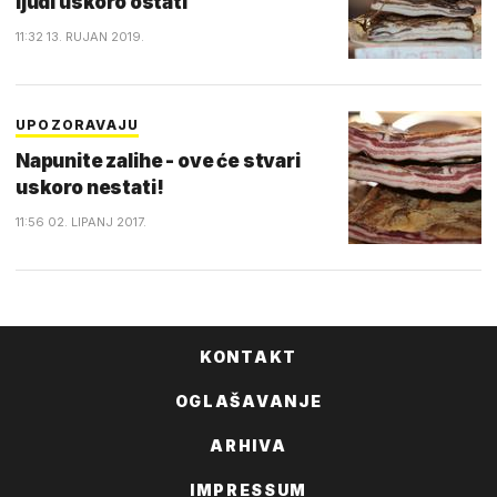
ljudi uskoro ostati
11:32 13. RUJAN 2019.
UPOZORAVAJU
Napunite zalihe - ove će stvari
uskoro nestati!
11:56 02. LIPANJ 2017.
KONTAKT
OGLAŠAVANJE
ARHIVA
IMPRESSUM