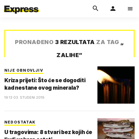
PRONAĐENO
3 REZULTATA
ZA TAG
„
ZALIHE
”
NIJE OBNOVLJIV
Kriza prijeti: Što će se dogoditi
kad nestane ovog minerala?
19:13 03. STUDENI 2019.
NEDOSTATAK
U tragovima: 8 stvari bez kojih će