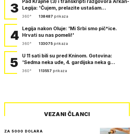
Pad Krajine (3) i transkripti razgovora Arkan-
3
Legija: 'Čujem, prelazite ustašam…
360°
138487
prikaza
Legija nakon Oluje: 'Mi Srbi smo pič*ice.
4
Hrvati su nas pomeli!'
360°
133075
prikaza
U 11 sati bili su pred Kninom. Gotovina:
5
'Sedma neka uđe, 4. gardijska neka g…
360°
113557
prikaza
VEZANI ČLANCI
ZA 5000 DOLARA