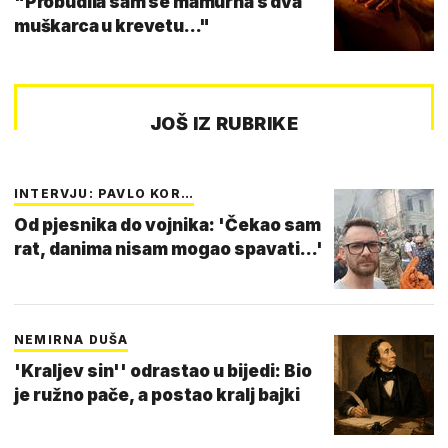
"Probudila sam se mamurna s dva
muškarca u krevetu..."
JOŠ IZ RUBRIKE
INTERVJU: PAVLO KOR…
Od pjesnika do vojnika: 'Čekao sam
rat, danima nisam mogao spavati...'
NEMIRNA DUŠA
'Kraljev sin'' odrastao u bijedi: Bio
je ružno pače, a postao kralj bajki