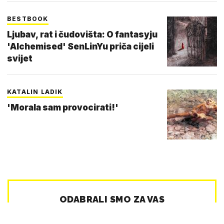
BESTBOOK
Ljubav, rat i čudovišta: O fantasyju
'Alchemised' SenLinYu priča cijeli
svijet
KATALIN LADIK
'Morala sam provocirati!'