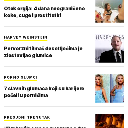
Otok orgija: 4 dana neograničene
koke, cuge i prostitutki
HARVEY WEINSTEIN
Perverzni filmaš desetljećima je
zlostavljao glumice
PORNO GLUMCI
7 slavnih glumaca koji su karijere
počeli u pornićima
PRESUDNI TRENUTAK