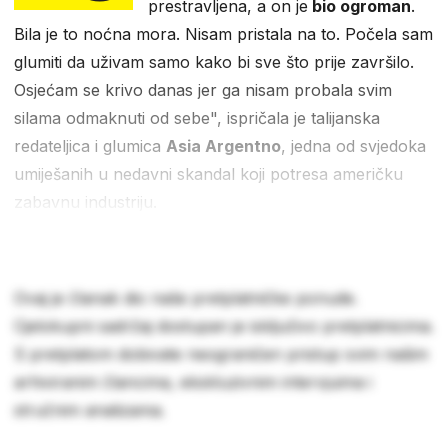
prestravljena, a on je
bio ogroman
.
Bila je to noćna mora. Nisam pristala na to. Počela sam
glumiti da uživam samo kako bi sve što prije završilo.
Osjećam se krivo danas jer ga nisam probala svim
silama odmaknuti od sebe", ispričala je talijanska
redateljica i glumica
Asia Argentno
, jedna od svjedoka
umiješanih u nedavni skandal koji potresa američku
zabavnu industriju.
Ovaj je članak dio naše pretplatničke ponude.
Cjelokupni sadržaj dostupan je isključivo pretplatnicima.
S pretplatom dobivate neograničen pristup svim našim
arhiviranim člancima, ekskluzivnim intervjuima i
stručnim analizama.