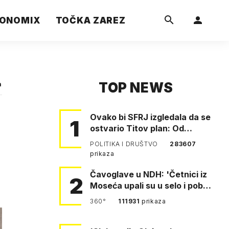
ONOMIX
TOČKA ZAREZ
TOP NEWS
a
Ovako bi SFRJ izgledala da se
1
ostvario Titov plan: Od
Klagenfurta do Istanbula!
POLITIKA I DRUŠTVO
283607
prikaza
Čavoglave u NDH: 'Četnici iz
2
Moseća upali su u selo i pobili
obitelj Perković'
360°
111931
prikaza