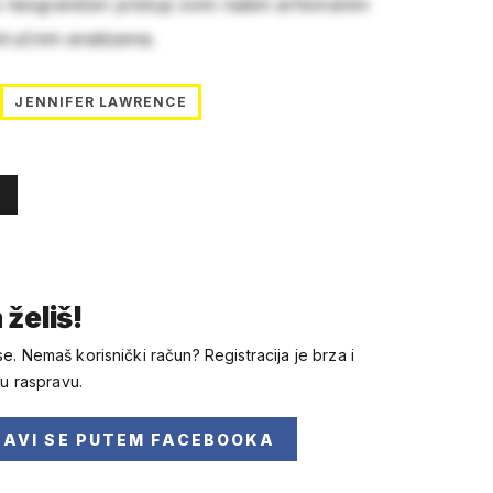
e neograničen pristup svim našim arhiviranim
stručnim analizama.
JENNIFER LAWRENCE
 želiš!
se. Nemaš korisnički račun? Registracija je brza i
 u raspravu.
JAVI SE
PUTEM FACEBOOKA