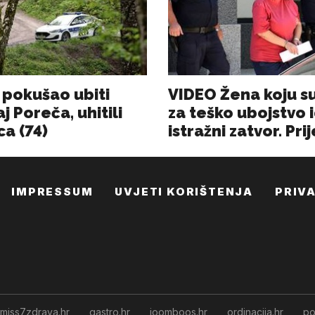
IMPRESSUM
UVJETI KORIŠTENJA
PRIV
miss7zdrava.hr
gastro.hr
joomboos.hr
ordinacija.hr
po