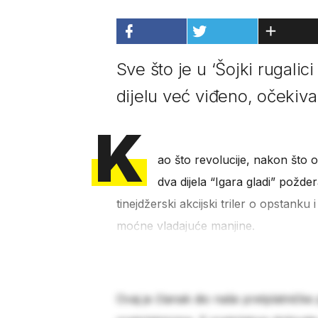
Sve što je u ‘Šojki rugalici
dijelu već viđeno, očekiv
K
ao što revolucije, nakon što os
dva dijela “Igara gladi” poždera
tinejdžerski akcijski triler o opstan
moćne vladajuće manjine.
Ovaj je članak dio naše pretplatničke