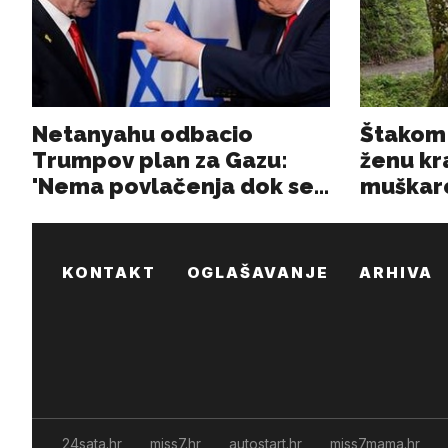
KONTAKT
OGLAŠAVANJE
ARHIVA
24sata.hr
miss7.hr
autostart.hr
miss7mama.hr