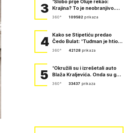
'Slobo prije Oluje rekao:
3
Krajina? To je neobranjivo.
Tuđmana zvao Krivousti'
360°
109582
prikaza
Kako se Stipetiću predao
4
Čedo Bulat: 'Tuđman je htio
da se prerušim u ženu'
360°
42128
prikaza
'Okružili su i izrešetali auto
5
Blaža Kraljevića. Onda su ga
vukli po cesti'
360°
33437
prikaza