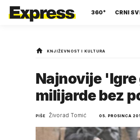
360°
CRNI SV
KNJIŽEVNOST I KULTURA
Najnovije 'Igre 
milijarde bez p
Živorad Tomić
PIŠE
05. PROSINCA 20