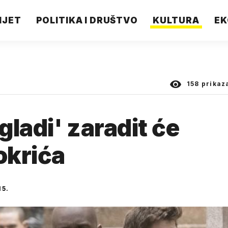
IJET
POLITIKA I DRUŠTVO
KULTURA
EK
158
prikaz
gladi' zaradit će
okrića
15.