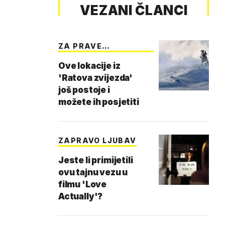
VEZANI ČLANCI
ZA PRAVE
OBOŽAVATEL…
Ove lokacije iz
'Ratova zvijezda'
još postoje i
možete ih posjetiti
ZAPRAVO LJUBAV
Jeste li primijetili
ovu tajnu vezu u
filmu 'Love
Actually'?