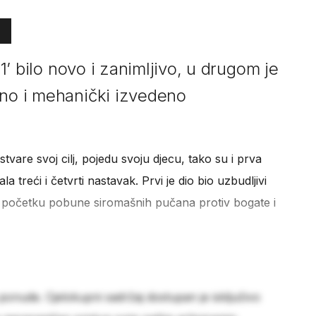
 1’ bilo novo i zanimljivo, u drugom je
ano i mehanički izvedeno
tvare svoj cilj, pojedu svoju djecu, tako su i prva
la treći i četvrti nastavak. Prvi je dio bio uzbudljivi
ku i početku pobune siromašnih pučana protiv bogate i
 ponude. Cjelokupni sadržaj dostupan je isključivo