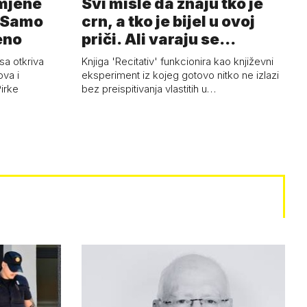
omjene
Svi misle da znaju tko je
. Samo
crn, a tko je bijel u ovoj
eno
priči. Ali varaju se...
sa otkriva
Knjiga 'Recitativ' funkcionira kao književni
ova i
eksperiment iz kojeg gotovo nitko ne izlazi
Pirke
bez preispitivanja vlastitih u…