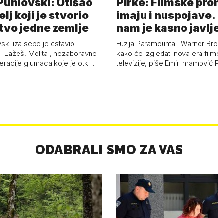
 Puhlovski: Otišao
Pirke: Filmske pr
elj koji je stvorio
imaju i nuspojave
stvo jedne zemlje
nam je kasno javlj
vski iza sebe je ostavio
Fuzija Paramounta i Warner Bro
'Lažeš, Melita', nezaboravne
kako će izgledati nova era film
neracije glumaca koje je otk…
televizije, piše Emir Imamović 