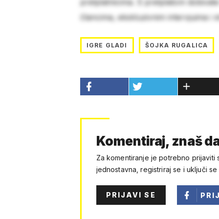
pretplatnicima. S pretplatom dobivat
člancima, ekskluzivnim intervjuima i 
IGRE GLADI
ŠOJKA RUGALICA
Komentiraj, znaš da
Za komentiranje je potrebno prijaviti 
jednostavna, registriraj se i uključi se
PRIJAVI SE
PRI