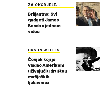
ZA OKORJELE
LJUBITE…
Briljantno: Svi
gadgeti James
Bonda u jednom
videu
ORSON WELLES
Čovjek koji je
vladao Amerikom
uživajući u društvu
mafijaških
ljubavnica