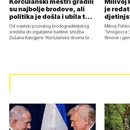
Korčulanski meštri gradili
Milivoj
su najbolje brodove, ali
je redat
politika je došla i ubila t…
djetinj
Od svjetski poznatog brodograditeljskog
Milivoj Puhlo
središta do izgubljene baštine. Izložba
'Smogovce', 
Dušana Kalogjere ‘Korčulanska drvena br…
filmove i ge