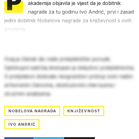
P
akademija objavila je vijest da je dobitnik
nagrade za tu godinu Ivo Andrić, prvi i zasad
jedini dobitnik Nobelove nagrade za književnost s ovih
prostora.
Ovaj je članak dio naše pretplatničke ponude.
Cjelokupni sadržaj dostupan je isključivo pretplatnicima.
S pretplatom dobivate neograničen pristup svim našim
arhiviranim člancima, ekskluzivnim intervjuima i
stručnim analizama.
NOBELOVA NAGRADA
KNJIŽEVNOST
IVO ANDRIĆ