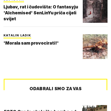
Ljubav, rat i čudovišta: O fantasyju
'Alchemised' SenLinYu priča cijeli
svijet
KATALIN LADIK
'Morala sam provocirati!'