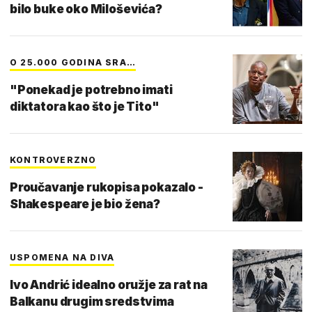
bilo buke oko Miloševića?
O 25.000 GODINA SRA…
"Ponekad je potrebno imati
diktatora kao što je Tito"
KONTROVERZNO
Proučavanje rukopisa pokazalo -
Shakespeare je bio žena?
USPOMENA NA DIVA
Ivo Andrić idealno oružje za rat na
Balkanu drugim sredstvima