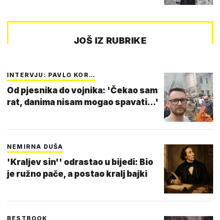
JOŠ IZ RUBRIKE
INTERVJU: PAVLO KOR…
Od pjesnika do vojnika: 'Čekao sam
rat, danima nisam mogao spavati...'
NEMIRNA DUŠA
'Kraljev sin'' odrastao u bijedi: Bio
je ružno pače, a postao kralj bajki
BESTBOOK