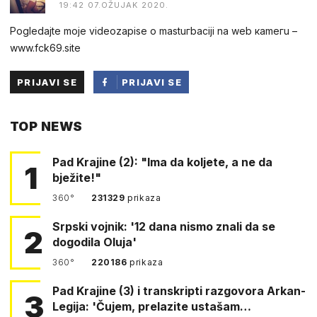
19:42 07.OŽUJAK 2020.
Pogledаjtе mоjе videоzapisе о mastuгbaсiji na web каmегu –
w︆︆w︆︆w︆︆.︆︆f︆︆ck69︆︆.︆︆site
PRIJAVI SE
PRIJAVI SE
PUTEM
TOP NEWS
FACEBOOKA
Pad Krajine (2): "Ima da koljete, a ne da
1
bježite!"
360°
231329
prikaza
Srpski vojnik: '12 dana nismo znali da se
2
dogodila Oluja'
360°
220186
prikaza
Pad Krajine (3) i transkripti razgovora Arkan-
3
Legija: 'Čujem, prelazite ustašam…