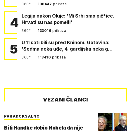
360°
138447
prikaza
Legija nakon Oluje: 'Mi Srbi smo pič*ice.
4
Hrvati su nas pomeli!'
360°
133016
prikaza
U 11 sati bili su pred Kninom. Gotovina:
5
'Sedma neka uđe, 4. gardijska neka g…
360°
113410
prikaza
VEZANI ČLANCI
PARADOKSALNO
Bi li Handke dobio Nobela da nije