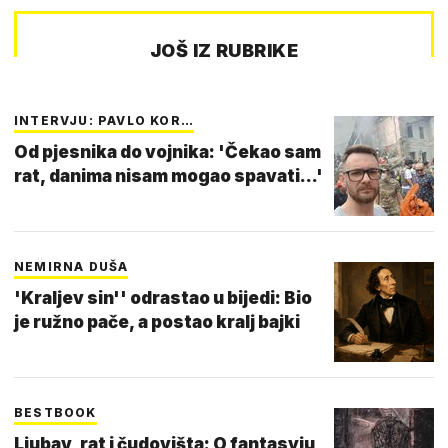
JOŠ IZ RUBRIKE
INTERVJU: PAVLO KOR…
Od pjesnika do vojnika: 'Čekao sam
rat, danima nisam mogao spavati...'
NEMIRNA DUŠA
'Kraljev sin'' odrastao u bijedi: Bio
je ružno pače, a postao kralj bajki
BESTBOOK
Ljubav, rat i čudovišta: O fantasyju