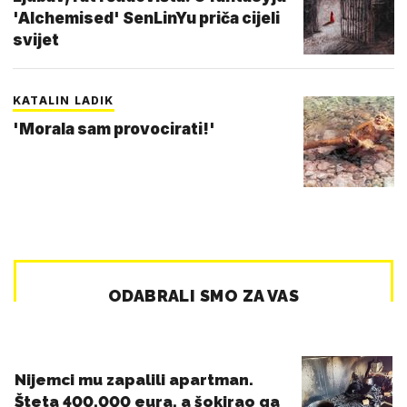
'Alchemised' SenLinYu priča cijeli
svijet
KATALIN LADIK
'Morala sam provocirati!'