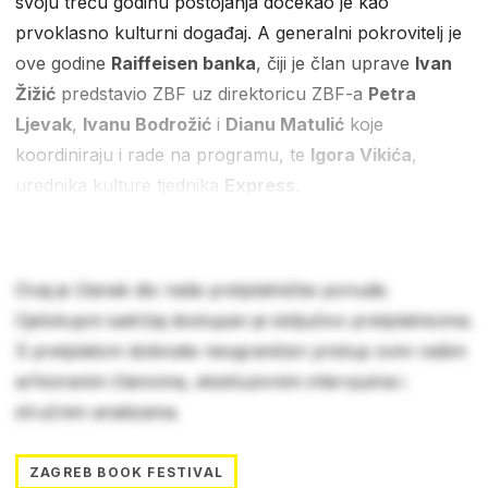
svoju treću godinu postojanja dočekao je kao
prvoklasno kulturni događaj. A generalni pokrovitelj je
ove godine
Raiffeisen banka
, čiji je član uprave
Ivan
Žižić
predstavio ZBF uz direktoricu ZBF-a
Petra
Ljevak
,
Ivanu Bodrožić
i
Dianu Matulić
koje
koordiniraju i rade na programu, te
Igora Vikića
,
urednika kulture tjednika
Express
.
Ovaj je članak dio naše pretplatničke ponude.
Cjelokupni sadržaj dostupan je isključivo pretplatnicima.
S pretplatom dobivate neograničen pristup svim našim
arhiviranim člancima, ekskluzivnim intervjuima i
stručnim analizama.
ZAGREB BOOK FESTIVAL