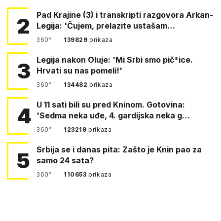
Pad Krajine (3) i transkripti razgovora Arkan-
2
Legija: 'Čujem, prelazite ustašam…
360°
139829
prikaza
Legija nakon Oluje: 'Mi Srbi smo pič*ice.
3
Hrvati su nas pomeli!'
360°
134482
prikaza
U 11 sati bili su pred Kninom. Gotovina:
4
'Sedma neka uđe, 4. gardijska neka g…
360°
123219
prikaza
Srbija se i danas pita: Zašto je Knin pao za
5
samo 24 sata?
360°
110653
prikaza