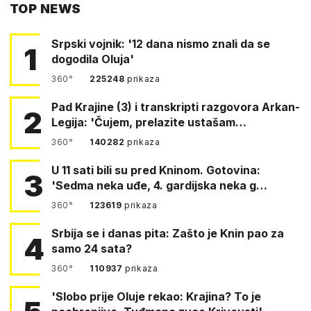
TOP NEWS
FACEBOOKA
Srpski vojnik: '12 dana nismo znali da se
1
dogodila Oluja'
360°
225248
prikaza
Pad Krajine (3) i transkripti razgovora Arkan-
2
Legija: 'Čujem, prelazite ustašam…
360°
140282
prikaza
U 11 sati bili su pred Kninom. Gotovina:
3
'Sedma neka uđe, 4. gardijska neka g…
360°
123619
prikaza
Srbija se i danas pita: Zašto je Knin pao za
4
samo 24 sata?
360°
110937
prikaza
'Slobo prije Oluje rekao: Krajina? To je