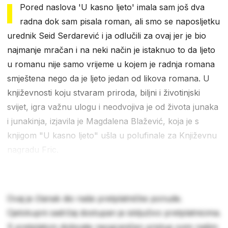
Pored naslova 'U kasno ljeto' imala sam još dva
radna dok sam pisala roman, ali smo se naposljetku
urednik Seid Serdarević i ja odlučili za ovaj jer je bio
najmanje mračan i na neki način je istaknuo to da ljeto
u romanu nije samo vrijeme u kojem je radnja romana
smještena nego da je ljeto jedan od likova romana. U
književnosti koju stvaram priroda, biljni i životinjski
svijet, igra važnu ulogu i neodvojiva je od života junaka
i junakinja, izjavila je Magdalena Blažević, koja je s
knjigom "U kasno ljeto" ušla u polufinale za Književnu
nagradu Fric.
Ovaj je članak dio naše pretplatničke ponude.
Cjelokupni sadržaj dostupan je isključivo pretplatnicima.
S pretplatom dobivate neograničen pristup svim našim