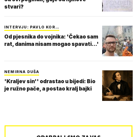
stvari?
INTERVJU: PAVLO KOR…
Od pjesnika do vojnika: 'Čekao sam
rat, danima nisam mogao spavati...'
NEMIRNA DUŠA
'Kraljev sin'' odrastao u bijedi: Bio
je ružno pače, a postao kralj bajki