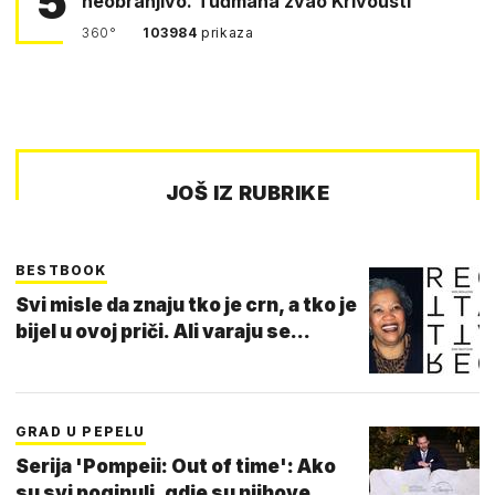
5
neobranjivo. Tuđmana zvao Krivousti'
360°
103984
prikaza
JOŠ IZ RUBRIKE
BESTBOOK
Svi misle da znaju tko je crn, a tko je
bijel u ovoj priči. Ali varaju se...
GRAD U PEPELU
Serija 'Pompeii: Out of time': Ako
su svi poginuli, gdje su njihove