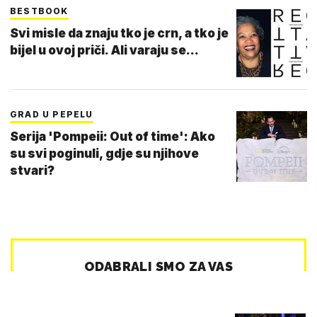
BESTBOOK
Svi misle da znaju tko je crn, a tko je
bijel u ovoj priči. Ali varaju se...
GRAD U PEPELU
Serija 'Pompeii: Out of time': Ako
su svi poginuli, gdje su njihove
stvari?