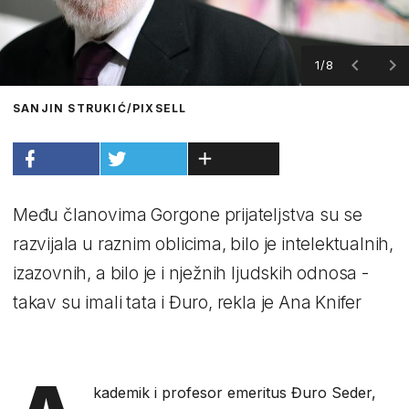
1/8
SANJIN STRUKIĆ/PIXSELL
Među članovima Gorgone prijateljstva su se
razvijala u raznim oblicima, bilo je intelektualnih,
izazovnih, a bilo je i nježnih ljudskih odnosa -
takav su imali tata i Đuro, rekla je Ana Knifer
kademik i profesor emeritus Đuro Seder,