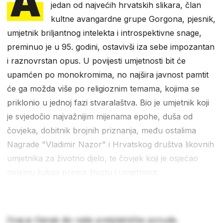
A
jedan od najvećih hrvatskih slikara, član
kultne avangardne grupe Gorgona, pjesnik,
umjetnik briljantnog intelekta i introspektivne snage,
preminuo je u 95. godini, ostavivši iza sebe impozantan
i raznovrstan opus. U povijesti umjetnosti bit će
upamćen po monokromima, no najšira javnost pamtit
će ga možda više po religioznim temama, kojima se
priklonio u jednoj fazi stvaralaštva. Bio je umjetnik koji
je svjedočio najvažnijim mijenama epohe, duša od
čovjeka, dobitnik brojnih priznanja, među ostalima
Nagrade "Vladimir Nazor" i Hrvatskog društva likovnih
umjetnika za životno djelo, te čovjek koji je osjećao
golemu ljubav prema životu i umjetnosti.
Ovaj je članak dio naše pretplatničke ponude.