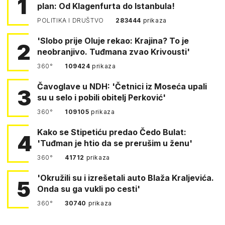
1
plan: Od Klagenfurta do Istanbula!
POLITIKA I DRUŠTVO
283444
prikaza
'Slobo prije Oluje rekao: Krajina? To je
2
neobranjivo. Tuđmana zvao Krivousti'
360°
109424
prikaza
Čavoglave u NDH: 'Četnici iz Moseća upali
3
su u selo i pobili obitelj Perković'
360°
109105
prikaza
Kako se Stipetiću predao Čedo Bulat:
4
'Tuđman je htio da se prerušim u ženu'
360°
41712
prikaza
'Okružili su i izrešetali auto Blaža Kraljevića.
5
Onda su ga vukli po cesti'
360°
30740
prikaza