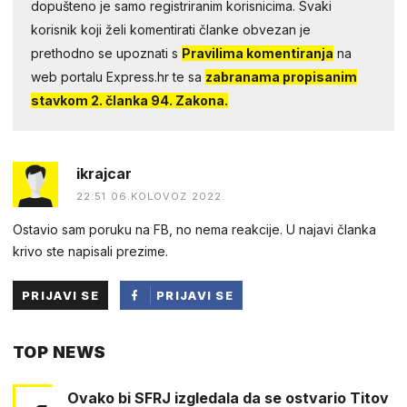
dopušteno je samo registriranim korisnicima. Svaki
korisnik koji želi komentirati članke obvezan je
prethodno se upoznati s
Pravilima komentiranja
na
web portalu Express.hr te sa
zabranama propisanim
stavkom 2. članka 94. Zakona.
ikrajcar
22:51 06.KOLOVOZ 2022.
Ostavio sam poruku na FB, no nema reakcije. U najavi članka
krivo ste napisali prezime.
PRIJAVI SE
PRIJAVI SE
PUTEM
TOP NEWS
FACEBOOKA
Ovako bi SFRJ izgledala da se ostvario Titov