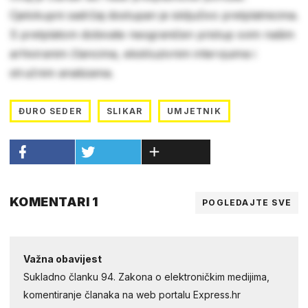
Cjelokupni sadržaj dostupan je isključivo pretplatnicima.
S pretplatom dobivate neograničen pristup svim našim
arhiviranim člancima, ekskluzivnim intervjuima i
stručnim analizama.
ĐURO SEDER
SLIKAR
UMJETNIK
KOMENTARI 1
POGLEDAJTE SVE
Važna obavijest
Sukladno članku 94. Zakona o elektroničkim medijima,
komentiranje članaka na web portalu Express.hr