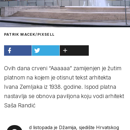
PATRIK MACEK/PIXSELL
Ovih dana crveni “Aaaaaa” zamijenjen je žutim
platnom na kojem je otisnut tekst arhitekta
Ivana Zemljaka iz 1938. godine. Ispod platna
nastavlja se obnova paviljona koju vodi arhitekt
Saša Randić
d listopada je Džamija, sjedište Hrvatskog