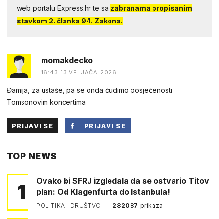
web portalu Express.hr te sa
zabranama propisanim
stavkom 2. članka 94. Zakona.
momakdecko
16:43 13.VELJAČA 2026.
Đamija, za ustaše, pa se onda čudimo posječenosti
Tomsonovim koncertima
PRIJAVI SE
PRIJAVI SE
PUTEM
TOP NEWS
FACEBOOKA
Ovako bi SFRJ izgledala da se ostvario Titov
1
plan: Od Klagenfurta do Istanbula!
POLITIKA I DRUŠTVO
282087
prikaza