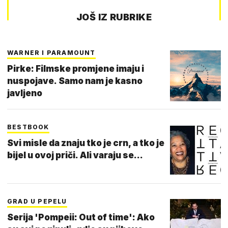
JOŠ IZ RUBRIKE
WARNER I PARAMOUNT
Pirke: Filmske promjene imaju i
nuspojave. Samo nam je kasno
javljeno
BESTBOOK
Svi misle da znaju tko je crn, a tko je
bijel u ovoj priči. Ali varaju se...
GRAD U PEPELU
Serija 'Pompeii: Out of time': Ako