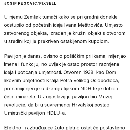
JOSIP REGOVIC/PIXSELL
U njemu Zemljak tumači kako se pri gradnji donekle
odstupilo od početnih ideja Ivana Meštrovića. Umjesto
zatvorenog objekta, izrađen je kružni objekt s otvorom
u sredini koji je prekriven ostakljenom kupolom.
Paviljon je danas, ovisno o političkim prilikama, mijenjao
imena i funkciju, no uvijek je ostao prostor razmjene
ideja i poticanja umjetnosti. Otvoren 1938. kao Dom
likovnih umjetnosti Kralja Petra Velikog Oslobodioca,
prenamijenjen je u džamiju tijekom NDH te je dobio i
četiri minareta. U Jugoslaviji je paviljon bio Muzej
revolucije, da bi u suvremenoj Hrvatskoj postao
Umjetnički paviljon HDLU-a.
Efektno i razbuđujuće žuto platno ostat će postavljeno