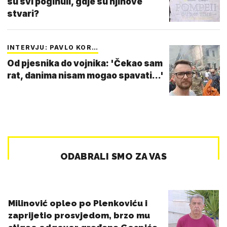
su svi poginuli, gdje su njihove
stvari?
INTERVJU: PAVLO KOR…
Od pjesnika do vojnika: 'Čekao sam
rat, danima nisam mogao spavati...'