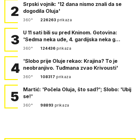
Srpski vojnik: '12 dana nismo znali da se
2
dogodila Oluja'
360°
226263
prikaza
U 11 sati bili su pred Kninom. Gotovina:
3
'Sedma neka uđe, 4. gardijska neka g…
360°
124436
prikaza
'Slobo prije Oluje rekao: Krajina? To je
4
neobranjivo. Tuđmana zvao Krivousti'
360°
108317
prikaza
Martić: 'Počela Oluja, što sad?'; Slobo: 'Ubij
5
se!'
360°
98893
prikaza