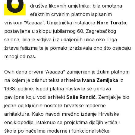
O
društva likovnih umjetnika, bila omotana
efektnim crvenim platnom ispisanim
vriskom “Aaaaaa”. Umjetnička instalacija
Nore Turato
,
postavljena u sklopu jubilarnog 60. Zagrebačkog
salona, bila je vidljiva i iz udaljenijih ulica oko Trga
žrtava fašizma te je pomalo izražavala ono što osjećaju
mnogi od nas.
Ovih dana crveni “Aaaaaa” zamijenjen je žutim platnom
na kojem je otisnut tekst arhitekta
Ivana Zemljaka
iz
1938. godine. Ispod platna nastavlja se obnova
paviljona koju vodi arhitekt
Saša Randić
. Zemljak je bio
jedan od ključnih nositelja hrvatske moderne
arhitekture. Kako navodi mrežno izdanje Hrvatske
enciklopedije, istaknuo se projektima dječjih vrtića i
škola po načelima moderne i funkcionalističke