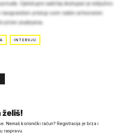
 ponude. Cjelokupni sadržaj dostupan je isključivo
e neograničen pristup svim našim arhiviranim
stručnim analizama.
A
INTERVJU
 želiš!
se. Nemaš korisnički račun? Registracija je brza i
 u raspravu.