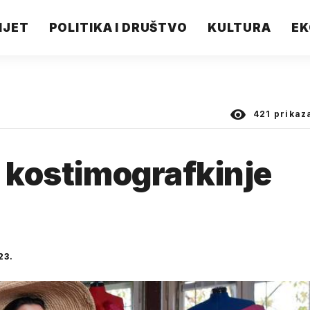
IJET
POLITIKA I DRUŠTVO
KULTURA
EK
421
prikaz
a kostimografkinje
23.