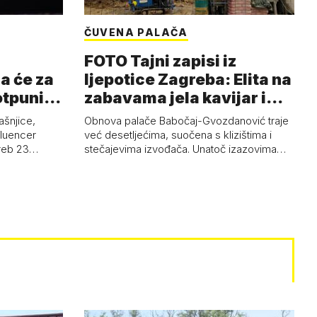
ČUVENA PALAČA
FOTO Tajni zapisi iz
a će za
ljepotice Zagreba: Elita na
otpuni
zabavama jela kavijar i
pud…
ašnjice,
Obnova palače Babočaj-Gvozdanović traje
nfluencer
već desetljećima, suočena s klizištima i
greb 23…
stečajevima izvođača. Unatoč izazovima…