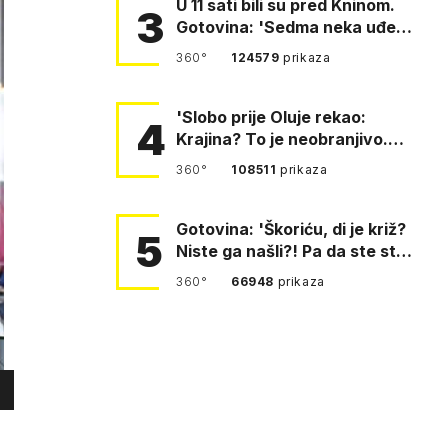
U 11 sati bili su pred Kninom.
3
Gotovina: 'Sedma neka uđe,
4. gardijska neka g…
360°
124579
prikaza
'Slobo prije Oluje rekao:
4
Krajina? To je neobranjivo.
Tuđmana zvao Krivousti'
360°
108511
prikaza
Gotovina: 'Škoriću, di je križ?
5
Niste ga našli?! Pa da ste stali
i pitali fratr…
360°
66948
prikaza