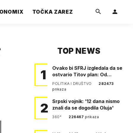
ONOMIX
TOČKA ZAREZ
TOP NEWS
a
Ovako bi SFRJ izgledala da se
1
ostvario Titov plan: Od
Klagenfurta do Istanbula!
POLITIKA I DRUŠTVO
282473
prikaza
Srpski vojnik: '12 dana nismo
2
znali da se dogodila Oluja'
360°
226467
prikaza