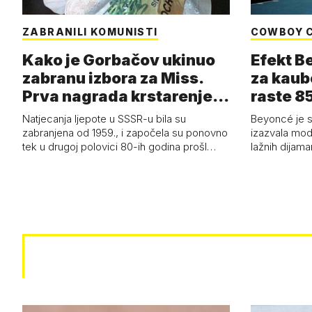
ZABRANILI KOMUNISTI
COWBOY 
Kako je Gorbačov ukinuo
Efekt B
zabranu izbora za Miss.
za kaub
Prva nagrada krstarenje
raste 85
Jadran…
čizmam
Natjecanja ljepote u SSSR-u bila su
Beyoncé je 
zabranjena od 1959., i započela su ponovno
izazvala mod
tek u drugoj polovici 80-ih godina prošl…
lažnih dijam