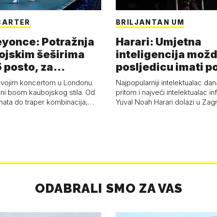
CARTER
BRILJANTAN UM
eyonce: Potražnja
Harari: Umjetna
ojskim šeširima
inteligencija možd
 posto, za
posljedicu imati p
a 53 p…
kolaps čovje…
svojim koncertom u Londonu
Najpopularniji intelektualac dan
ni boom kaubojskog stila. Od
pritom i najveći intelektualac i
anata do traper kombinacija,…
Yuval Noah Harari dolazi u Za