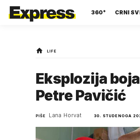
360°
CRNI SV
LIFE
Eksplozija boj
Petre Pavičić
Lana Horvat
PIŠE
30. STUDENOGA 20