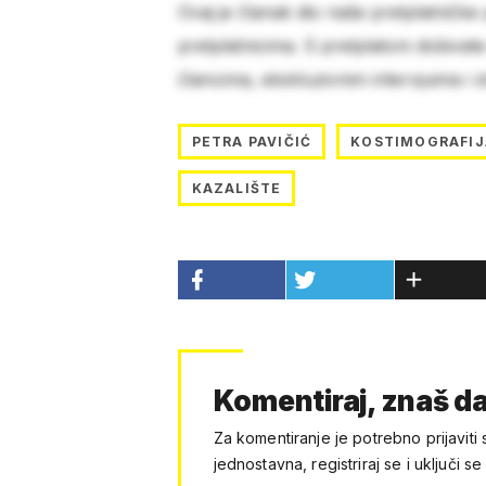
Ovaj je članak dio naše pretplatničke
pretplatnicima. S pretplatom dobivat
člancima, ekskluzivnim intervjuima i 
PETRA PAVIČIĆ
KOSTIMOGRAFIJ
KAZALIŠTE
Komentiraj, znaš da
Za komentiranje je potrebno prijaviti 
jednostavna, registriraj se i uključi se