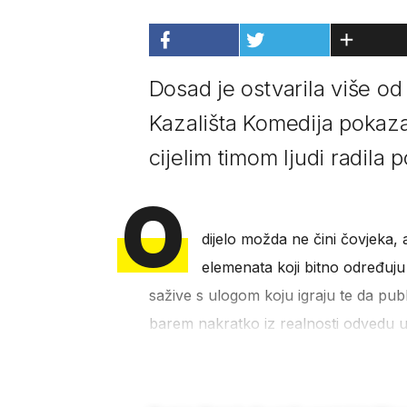
Dosad je ostvarila više od
Kazališta Komedija pokaza
cijelim timom ljudi radila p
O
dijelo možda ne čini čovjeka, al
elemenata koji bitno određuju
sažive s ulogom koju igraju te da pub
barem nakratko iz realnosti odvedu u