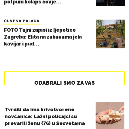
potpuni kolaps čovje…
ČUVENA PALAČA
FOTO Tajni zapisi iz ljepotice
Zagreba: Elita na zabavama jela
kavijar i pud…