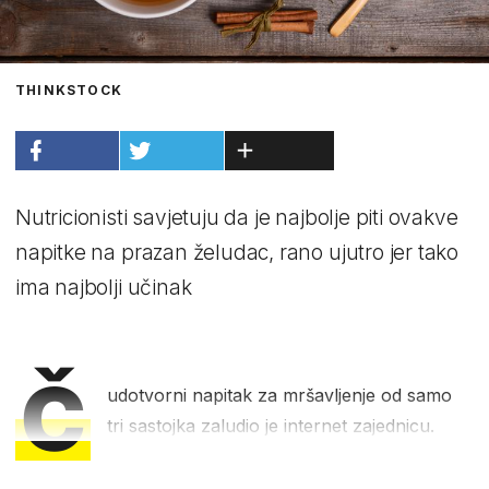
THINKSTOCK
Nutricionisti savjetuju da je najbolje piti ovakve
napitke na prazan želudac, rano ujutro jer tako
ima najbolji učinak
Č
udotvorni napitak za mršavljenje od samo
tri sastojka zaludio je internet zajednicu.