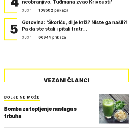
4
neobranjivo. Tuđmana zvao Krivousti'
360°
108502
prikaza
Gotovina: 'Škoriću, di je križ? Niste ga našli?!
5
Pa da ste stali i pitali fratr…
360°
66944
prikaza
VEZANI ČLANCI
BOLJE NE MOŽE
Bomba za topljenje naslaga s
trbuha