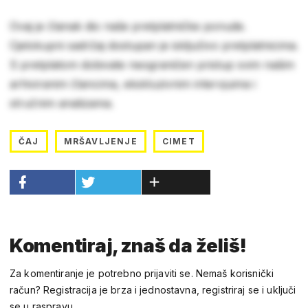
Ovaj je članak dio naše pretplatničke ponude.
Cjelokupni sadržaj dostupan je isključivo pretplatnicima.
S pretplatom dobivate neograničen pristup svim našim
arhiviranim člancima, ekskluzivnim intervjuima i
stručnim analizama.
ČAJ
MRŠAVLJENJE
CIMET
Komentiraj, znaš da želiš!
Za komentiranje je potrebno prijaviti se. Nemaš korisnički
račun? Registracija je brza i jednostavna, registriraj se i uključi
se u raspravu.