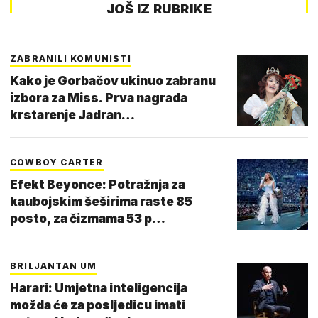
JOŠ IZ RUBRIKE
ZABRANILI KOMUNISTI
Kako je Gorbačov ukinuo zabranu
izbora za Miss. Prva nagrada
krstarenje Jadran…
COWBOY CARTER
Efekt Beyonce: Potražnja za
kaubojskim šeširima raste 85
posto, za čizmama 53 p…
BRILJANTAN UM
Harari: Umjetna inteligencija
možda će za posljedicu imati