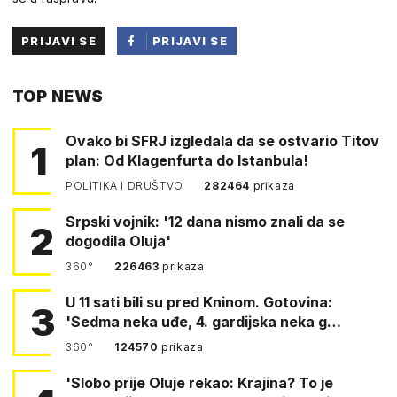
PRIJAVI SE
PRIJAVI SE
PUTEM
TOP NEWS
FACEBOOKA
Ovako bi SFRJ izgledala da se ostvario Titov
1
plan: Od Klagenfurta do Istanbula!
POLITIKA I DRUŠTVO
282464
prikaza
Srpski vojnik: '12 dana nismo znali da se
2
dogodila Oluja'
360°
226463
prikaza
U 11 sati bili su pred Kninom. Gotovina:
3
'Sedma neka uđe, 4. gardijska neka g…
360°
124570
prikaza
'Slobo prije Oluje rekao: Krajina? To je