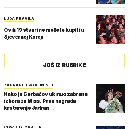
LUDA PRAVILA
Ovih 19 stvari ne možete kupiti u
Sjevernoj Koreji
JOŠ IZ RUBRIKE
ZABRANILI KOMUNISTI
Kako je Gorbačov ukinuo zabranu
izbora za Miss. Prva nagrada
krstarenje Jadran…
COWBOY CARTER