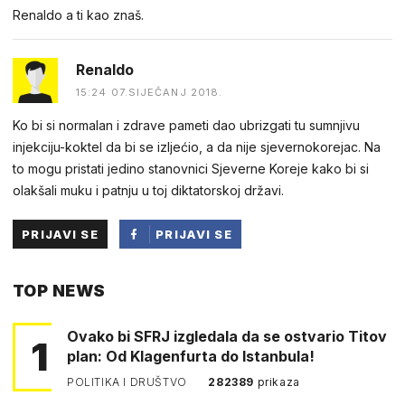
Renaldo a ti kao znaš.
Renaldo
15:24 07.SIJEČANJ 2018.
Ko bi si normalan i zdrave pameti dao ubrizgati tu sumnjivu
injekciju-koktel da bi se izljećio, a da nije sjevernokorejac. Na
to mogu pristati jedino stanovnici Sjeverne Koreje kako bi si
olakšali muku i patnju u toj diktatorskoj državi.
PRIJAVI SE
PRIJAVI SE
PUTEM
TOP NEWS
FACEBOOKA
Ovako bi SFRJ izgledala da se ostvario Titov
1
plan: Od Klagenfurta do Istanbula!
POLITIKA I DRUŠTVO
282389
prikaza