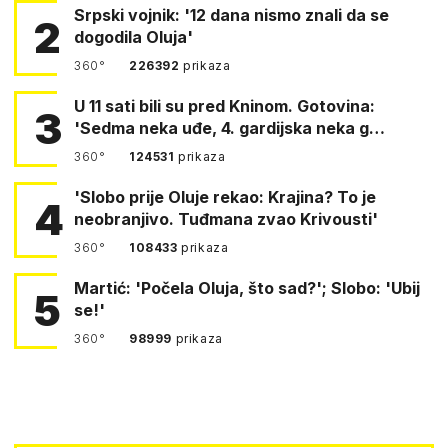
Srpski vojnik: '12 dana nismo znali da se
2
dogodila Oluja'
360°
226392
prikaza
U 11 sati bili su pred Kninom. Gotovina:
3
'Sedma neka uđe, 4. gardijska neka g…
360°
124531
prikaza
'Slobo prije Oluje rekao: Krajina? To je
4
neobranjivo. Tuđmana zvao Krivousti'
360°
108433
prikaza
Martić: 'Počela Oluja, što sad?'; Slobo: 'Ubij
5
se!'
360°
98999
prikaza