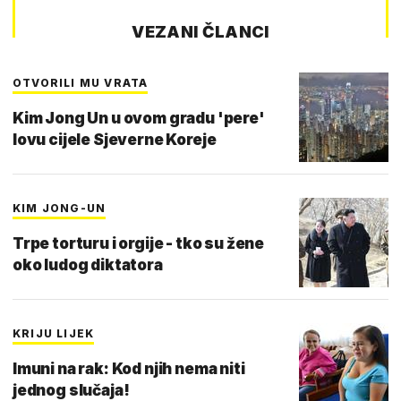
VEZANI ČLANCI
OTVORILI MU VRATA
Kim Jong Un u ovom gradu 'pere'
lovu cijele Sjeverne Koreje
KIM JONG-UN
Trpe torturu i orgije - tko su žene
oko ludog diktatora
KRIJU LIJEK
Imuni na rak: Kod njih nema niti
jednog slučaja!