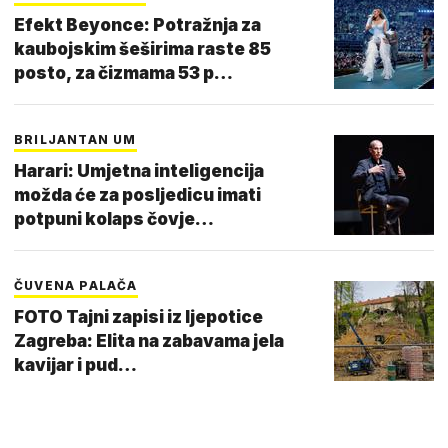
Efekt Beyonce: Potražnja za
kaubojskim šeširima raste 85
posto, za čizmama 53 p…
BRILJANTAN UM
Harari: Umjetna inteligencija
možda će za posljedicu imati
potpuni kolaps čovje…
ČUVENA PALAČA
FOTO Tajni zapisi iz ljepotice
Zagreba: Elita na zabavama jela
kavijar i pud…