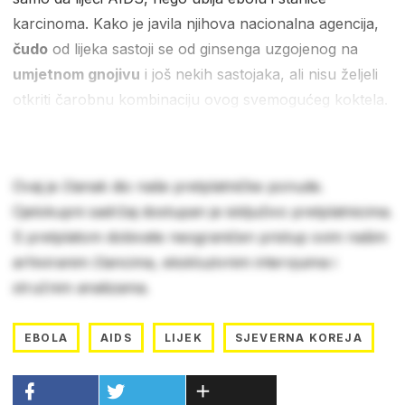
karcinoma. Kako je javila njihova nacionalna agencija,
čudo
od lijeka sastoji se od ginsenga uzgojenog na
umjetnom gnojivu
i još nekih sastojaka, ali nisu željeli
otkriti čarobnu kombinaciju ovog svemogućeg koktela.
Ovaj je članak dio naše pretplatničke ponude.
Cjelokupni sadržaj dostupan je isključivo pretplatnicima.
S pretplatom dobivate neograničen pristup svim našim
arhiviranim člancima, ekskluzivnim intervjuima i
stručnim analizama.
EBOLA
AIDS
LIJEK
SJEVERNA KOREJA