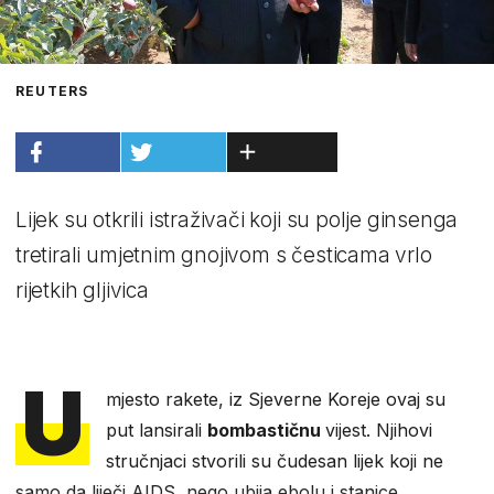
REUTERS
Lijek su otkrili istraživači koji su polje ginsenga
tretirali umjetnim gnojivom s česticama vrlo
rijetkih gljivica
U
mjesto rakete, iz Sjeverne Koreje ovaj su
put lansirali
bombastičnu
vijest. Njihovi
stručnjaci stvorili su čudesan lijek koji ne
samo da liječi AIDS, nego ubija ebolu i stanice