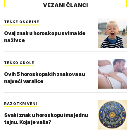
VEZANI ČLANCI
TEŠKE OSOBINE
Ovaj znak u horoskopu svima ide
na živce
TEŠKO ODOLE
Ovih 5 horoskopskih znakova su
najveći varalice
RAZOTKRIVENI
Svaki znak u horoskopu ima jednu
tajnu. Koja je vaša?