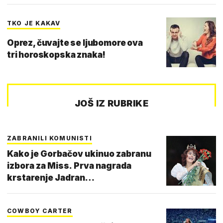
TKO JE KAKAV
Oprez, čuvajte se ljubomore ova
tri horoskopska znaka!
JOŠ IZ RUBRIKE
ZABRANILI KOMUNISTI
Kako je Gorbačov ukinuo zabranu
izbora za Miss. Prva nagrada
krstarenje Jadran…
COWBOY CARTER