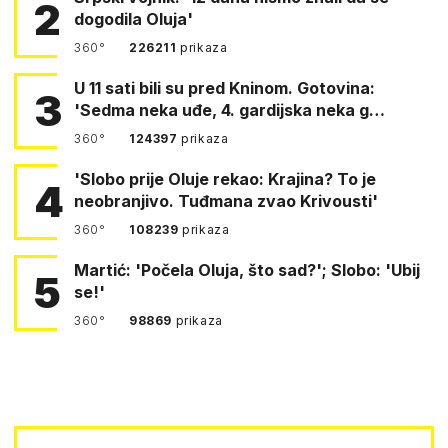
2
dogodila Oluja'
360°
226211
prikaza
U 11 sati bili su pred Kninom. Gotovina:
3
'Sedma neka uđe, 4. gardijska neka g…
360°
124397
prikaza
'Slobo prije Oluje rekao: Krajina? To je
4
neobranjivo. Tuđmana zvao Krivousti'
360°
108239
prikaza
Martić: 'Počela Oluja, što sad?'; Slobo: 'Ubij
5
se!'
360°
98869
prikaza