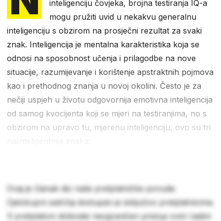
inteligenciju čovjeka, brojna testiranja IQ-a
mogu pružiti uvid u nekakvu generalnu
inteligenciju s obzirom na prosječni rezultat za svaki
znak. Inteligencija je mentalna karakteristika koja se
odnosi na sposobnost učenja i prilagodbe na nove
situacije, razumijevanje i korištenje apstraktnih pojmova
kao i prethodnog znanja u novoj okolini. Često je za
nečiji uspjeh u životu odgovornija emotivna inteligencija
od samog kvocijenta koji se mjeri na testiranjima, no s
obzirom na upravo tu, mjerenu inteligenciju, ovo su tri
najinteligentnija znaka:
Ovaj je članak dio naše pretplatničke ponude.
Cjelokupni sadržaj dostupan je isključivo pretplatnicima.
S pretplatom dobivate neograničen pristup svim našim