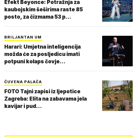
Efekt Beyonce: Potražnja za
kaubojskim šeširima raste 85
posto, za čizmama 53 p…
BRILJANTAN UM
Harari: Umjetna inteligencija
možda će za posljedicu imati
potpuni kolaps čovje…
ČUVENA PALAČA
FOTO Tajni zapisi iz ljepotice
Zagreba: Elita na zabavama jela
kavijar i pud…