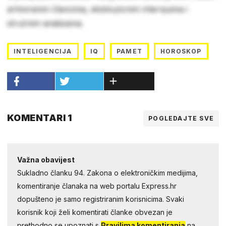
arhiviranim člancima, ekskluzivnim intervjuima i
stručnim analizama.
INTELIGENCIJA
IQ
PAMET
HOROSKOP
KOMENTARI 1
POGLEDAJTE SVE
Važna obavijest
Sukladno članku 94. Zakona o elektroničkim medijima,
komentiranje članaka na web portalu Express.hr
dopušteno je samo registriranim korisnicima. Svaki
korisnik koji želi komentirati članke obvezan je
prethodno se upoznati s
Pravilima komentiranja
na