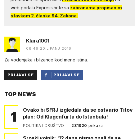
web portalu Express.hr te sa
zabranama propisanim
stavkom 2. članka 94. Zakona.
Klara1001
08:46 20.LIPANJ 2016.
Za vodenjaka i blizance kod mene istina.
PRIJAVI SE
PRIJAVI SE
PUTEM
TOP NEWS
FACEBOOKA
Ovako bi SFRJ izgledala da se ostvario Titov
1
plan: Od Klagenfurta do Istanbula!
POLITIKA I DRUŠTVO
281920
prikaza
Srpski vojnik: '12 dana nismo znali da se