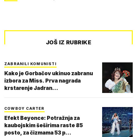
JOŠ IZ RUBRIKE
ZABRANILI KOMUNISTI
Kako je Gorbačov ukinuo zabranu
izbora za Miss. Prva nagrada
krstarenje Jadran…
COWBOY CARTER
Efekt Beyonce: Potražnja za
kaubojskim šeširima raste 85
posto, za čizmama 53 p…