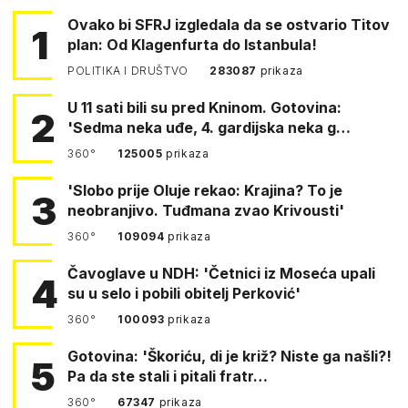
Ovako bi SFRJ izgledala da se ostvario Titov
1
plan: Od Klagenfurta do Istanbula!
POLITIKA I DRUŠTVO
283087
prikaza
U 11 sati bili su pred Kninom. Gotovina:
2
'Sedma neka uđe, 4. gardijska neka g…
360°
125005
prikaza
'Slobo prije Oluje rekao: Krajina? To je
3
neobranjivo. Tuđmana zvao Krivousti'
360°
109094
prikaza
Čavoglave u NDH: 'Četnici iz Moseća upali
4
su u selo i pobili obitelj Perković'
360°
100093
prikaza
Gotovina: 'Škoriću, di je križ? Niste ga našli?!
5
Pa da ste stali i pitali fratr…
360°
67347
prikaza