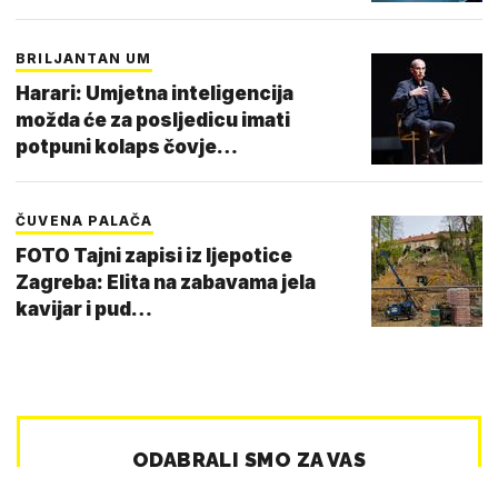
BRILJANTAN UM
Harari: Umjetna inteligencija
možda će za posljedicu imati
potpuni kolaps čovje…
ČUVENA PALAČA
FOTO Tajni zapisi iz ljepotice
Zagreba: Elita na zabavama jela
kavijar i pud…