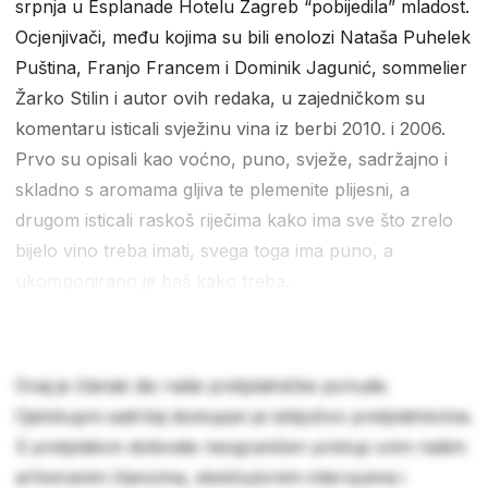
srpnja u Esplanade Hotelu Zagreb “pobijedila” mladost.
Ocjenjivači, među kojima su bili enolozi Nataša Puhelek
Puština, Franjo Francem i Dominik Jagunić, sommelier
Žarko Stilin i autor ovih redaka, u zajedničkom su
komentaru isticali svježinu vina iz berbi 2010. i 2006.
Prvo su opisali kao voćno, puno, svježe, sadržajno i
skladno s aromama gljiva te plemenite plijesni, a
drugom isticali raskoš riječima kako ima sve što zrelo
bijelo vino treba imati, svega toga ima puno, a
ukomponirano je baš kako treba.
Ovaj je članak dio naše pretplatničke ponude.
Cjelokupni sadržaj dostupan je isključivo pretplatnicima.
S pretplatom dobivate neograničen pristup svim našim
arhiviranim člancima, ekskluzivnim intervjuima i