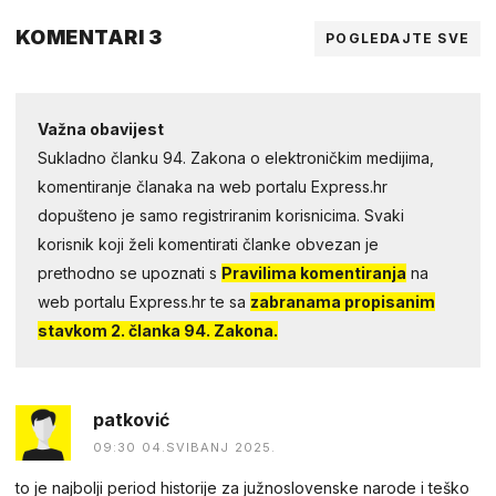
KOMENTARI 3
POGLEDAJTE SVE
Važna obavijest
Sukladno članku 94. Zakona o elektroničkim medijima,
komentiranje članaka na web portalu Express.hr
dopušteno je samo registriranim korisnicima. Svaki
korisnik koji želi komentirati članke obvezan je
prethodno se upoznati s
Pravilima komentiranja
na
web portalu Express.hr te sa
zabranama propisanim
stavkom 2. članka 94. Zakona.
patković
09:30 04.SVIBANJ 2025.
to je najbolji period historije za južnoslovenske narode i teško