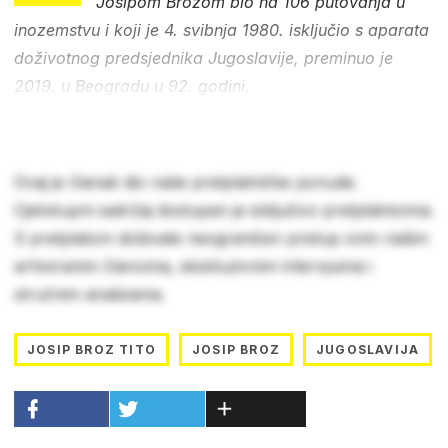
Josipom Brozom bio na 106 putovanja u
inozemstvu i koji je 4. svibnja 1980. isključio s aparata
doživotnog predsjednika Jugoslavije, preminuo je
2019. u Beogradu u 92. godini.
Ovaj je članak dio naše pretplatničke ponude.
Cjelokupni sadržaj dostupan je isključivo pretplatnicima.
S pretplatom dobivate neograničen pristup svim našim
arhiviranim člancima, ekskluzivnim intervjuima i
stručnim analizama.
JOSIP BROZ TITO
JOSIP BROZ
JUGOSLAVIJA