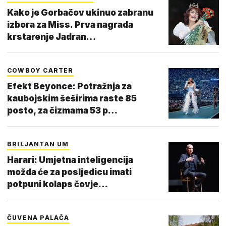
Kako je Gorbačov ukinuo zabranu
izbora za Miss. Prva nagrada
krstarenje Jadran…
COWBOY CARTER
Efekt Beyonce: Potražnja za
kaubojskim šeširima raste 85
posto, za čizmama 53 p…
BRILJANTAN UM
Harari: Umjetna inteligencija
možda će za posljedicu imati
potpuni kolaps čovje…
ČUVENA PALAČA