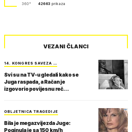
360°
42663
prikaza
VEZANI ČLANCI
14. KONGRES SAVEZA …
Svi su na TV-u gledali kako se
Juga raspada, a Račan je
izgovorio povijesnu reč…
OBLJETNICA TRAGEDIJE
Bila je megazvijezda Juge:
Poginula je sa 150 km/h