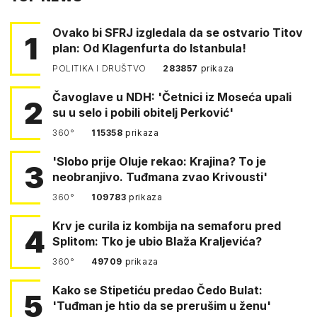
Ovako bi SFRJ izgledala da se ostvario Titov
1
plan: Od Klagenfurta do Istanbula!
POLITIKA I DRUŠTVO
283857
prikaza
Čavoglave u NDH: 'Četnici iz Moseća upali
2
su u selo i pobili obitelj Perković'
360°
115358
prikaza
'Slobo prije Oluje rekao: Krajina? To je
3
neobranjivo. Tuđmana zvao Krivousti'
360°
109783
prikaza
Krv je curila iz kombija na semaforu pred
4
Splitom: Tko je ubio Blaža Kraljevića?
360°
49709
prikaza
Kako se Stipetiću predao Čedo Bulat:
5
'Tuđman je htio da se prerušim u ženu'