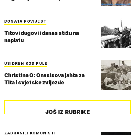
BOGATA POVIJEST
Titovi dugovi i danas stižu na
naplatu
USIDREN KOD PULE
Christina O: Onasisova jahta za
Tita i svjetske zvijezde
JOŠ IZ RUBRIKE
ZABRANILI KOMUNISTI