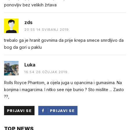
ponovljiv bez velikih žrtava
zds
20:55 14.SVIBANJ 2019.
trebalo ga je hranit govnima da prije krepa smece smrdljivo da
bog da gori u paklu
Luka
16:54 26.OŽUJAK 2019.
Rolls Royce Phantom, a cijela juga u opancima i gumasima. Na
konjima i magarcima. I nitko see nije bunio ? Sto misllite ... Zasto
??,
PRIJAVI SE
PRIJAVI SE
PUTEM
TOP NEWS
FACEBOOKA