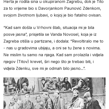
Herta je rodila sina u okupiranom Zagrebu, dok je Tito
za to vrijeme bio s Davorjankom Paunović Zdenkom,
svojom životnom ljubavi, o kojoj je bio fatalno ovisan.
“Kad sam došla u Vrhovni štab, situacija mi je bila
posve jasna”, prisjetila se Vanda Novosel, koja je iz
Zagreba otišla u partizane, i dodala: “Revoltiralo me to
- nas u gradovima ubijaju, a oni se tu žene s novima.
Ne mislim tu samo na njega. Kad sam prolazila i vidjela
njegov (Titov) krevet, širi nego što je trebao biti, i
vidjela Zdenku, sve mi je odmah bilo jasno...”.