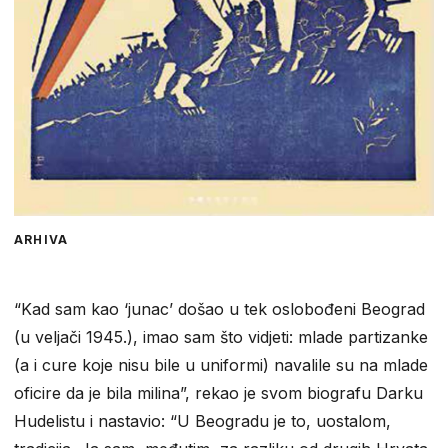
ARHIVA
“Kad sam kao ‘junac’ došao u tek oslobođeni Beograd
(u veljači 1945.), imao sam što vidjeti: mlade partizanke
(a i cure koje nisu bile u uniformi) navalile su na mlade
oficire da je bila milina”, rekao je svom biografu Darku
Hudelistu i nastavio: “U Beogradu je to, uostalom,