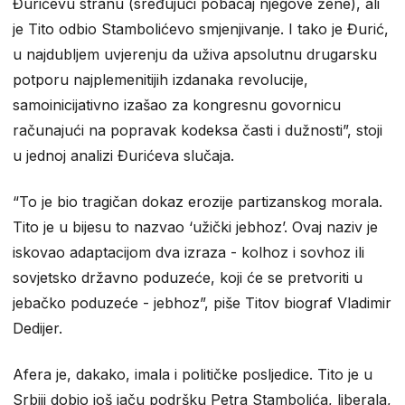
Đurićevu stranu (sređujući pobačaj njegove žene), ali
je Tito odbio Stambolićevo smjenjivanje. I tako je Đurić,
u najdubljem uvjerenju da uživa apsolutnu drugarsku
potporu najplemenitijih izdanaka revolucije,
samoinicijativno izašao za kongresnu govornicu
računajući na popravak kodeksa časti i dužnosti”, stoji
u jednoj analizi Đurićeva slučaja.
“To je bio tragičan dokaz erozije partizanskog morala.
Tito je u bijesu to nazvao ‘užički jebhoz’. Ovaj naziv je
iskovao adaptacijom dva izraza - kolhoz i sovhoz ili
sovjetsko državno poduzeće, koji će se pretvoriti u
jebačko poduzeće - jebhoz”, piše Titov biograf Vladimir
Dedijer.
Afera je, dakako, imala i političke posljedice. Tito je u
Srbiji dobio još jaču podršku Petra Stambolića, liberala,