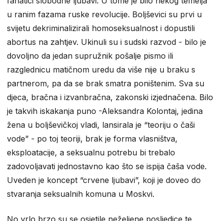
fanatici slobodne ljubavi. U tome je bilo nekog temelja
u ranim fazama ruske revolucije. Boljševici su prvi u
svijetu dekriminalizirali homoseksualnost i dopustili
abortus na zahtjev. Ukinuli su i sudski razvod - bilo je
dovoljno da jedan supružnik pošalje pismo ili
razglednicu matičnom uredu da više nije u braku s
partnerom, pa da se brak smatra poništenim. Sva su
djeca, bračna i izvanbračna, zakonski izjednačena. Bilo
je takvih iskakanja puno -Aleksandra Kolontaj, jedina
žena u boljševičkoj vladi, lansirala je “teoriju o čaši
vode” - po toj teoriji, brak je forma vlasništva,
eksploatacije, a seksualnu potrebu bi trebalo
zadovoljavati jednostavno kao što se ispija čaša vode.
Uveden je koncept “crvene ljubavi”, koji je doveo do
stvaranja seksualnih komuna u Moskvi.
No vrlo brzo su se osjetile neželjene posljedice te