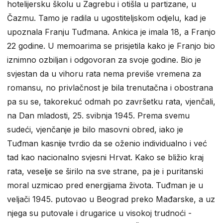
hotelijersku školu u Zagrebu i otišla u partizane, u
Čazmu. Tamo je radila u ugostiteljskom odjelu, kad je
upoznala Franju Tuđmana. Ankica je imala 18, a Franjo
22 godine. U memoarima se prisjetila kako je Franjo bio
iznimno ozbiljan i odgovoran za svoje godine. Bio je
svjestan da u vihoru rata nema previše vremena za
romansu, no privlačnost je bila trenutačna i obostrana
pa su se, takorekuć odmah po završetku rata, vjenčali,
na Dan mladosti, 25. svibnja 1945. Prema svemu
sudeći, vjenčanje je bilo masovni obred, iako je
Tuđman kasnije tvrdio da se oženio individualno i već
tad kao nacionalno svjesni Hrvat. Kako se bližio kraj
rata, veselje se širilo na sve strane, pa je i puritanski
moral uzmicao pred energijama života. Tuđman je u
veljači 1945. putovao u Beograd preko Mađarske, a uz
njega su putovale i drugarice u visokoj trudnoći -