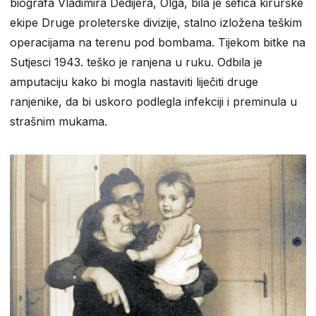
biografa Vladimira Dedijera, Olga, bila je šefica kirurške
ekipe Druge proleterske divizije, stalno izložena teškim
operacijama na terenu pod bombama. Tijekom bitke na
Sutjesci 1943. teško je ranjena u ruku. Odbila je
amputaciju kako bi mogla nastaviti liječiti druge
ranjenike, da bi uskoro podlegla infekciji i preminula u
strašnim mukama.