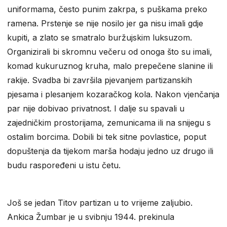
uniformama, često punim zakrpa, s puškama preko
ramena. Prstenje se nije nosilo jer ga nisu imali gdje
kupiti, a zlato se smatralo buržujskim luksuzom.
Organizirali bi skromnu večeru od onoga što su imali,
komad kukuruznog kruha, malo prepečene slanine ili
rakije. Svadba bi završila pjevanjem partizanskih
pjesama i plesanjem kozaračkog kola. Nakon vjenčanja
par nije dobivao privatnost. I dalje su spavali u
zajedničkim prostorijama, zemunicama ili na snijegu s
ostalim borcima. Dobili bi tek sitne povlastice, poput
dopuštenja da tijekom marša hodaju jedno uz drugo ili
budu raspoređeni u istu četu.
Još se jedan Titov partizan u to vrijeme zaljubio.
Ankica Žumbar je u svibnju 1944. prekinula