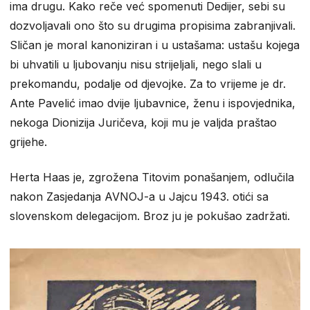
ima drugu. Kako reče već spomenuti Dedijer, sebi su
dozvoljavali ono što su drugima propisima zabranjivali.
Sličan je moral kanoniziran i u ustašama: ustašu kojega
bi uhvatili u ljubovanju nisu strijeljali, nego slali u
prekomandu, podalje od djevojke. Za to vrijeme je dr.
Ante Pavelić imao dvije ljubavnice, ženu i ispovjednika,
nekoga Dionizija Juričeva, koji mu je valjda praštao
grijehe.
Herta Haas je, zgrožena Titovim ponašanjem, odlučila
nakon Zasjedanja AVNOJ-a u Jajcu 1943. otići sa
slovenskom delegacijom. Broz ju je pokušao zadržati.