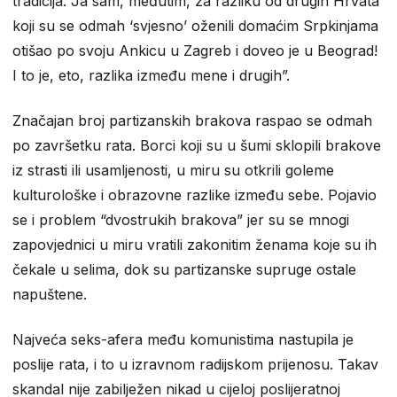
tradicija. Ja sam, međutim, za razliku od drugih Hrvata
koji su se odmah ‘svjesno’ oženili domaćim Srpkinjama
otišao po svoju Ankicu u Zagreb i doveo je u Beograd!
I to je, eto, razlika između mene i drugih”.
Značajan broj partizanskih brakova raspao se odmah
po završetku rata. Borci koji su u šumi sklopili brakove
iz strasti ili usamljenosti, u miru su otkrili goleme
kulturološke i obrazovne razlike između sebe. Pojavio
se i problem “dvostrukih brakova” jer su se mnogi
zapovjednici u miru vratili zakonitim ženama koje su ih
čekale u selima, dok su partizanske supruge ostale
napuštene.
Najveća seks-afera među komunistima nastupila je
poslije rata, i to u izravnom radijskom prijenosu. Takav
skandal nije zabilježen nikad u cijeloj poslijeratnoj