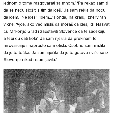
jednom o tome razgovarati sa mnom.’ ‘Pa rekao sam ti
da se neću složiti s tim da ideš.’ Ja sam rekla da hoću
da idem. ‘Ne ideš.’ ‘Idem...’ I onda, na kraju, iznerviran
vikne: ‘Ajde, ako već misliš da moraš da ideš, idi. Nazvat
ću Mrkonjić Grad i zaustaviti Slovence da te sačekaju,
a tebi ću dati kola’. Ja sam riješila da prekinem to
mrcvarenje i naprosto sam otišla. Osobno sam mislila
da je to točka. Ja sam riješila da je to gotovo i više se iz
Slovenije nikad nisam javila.”