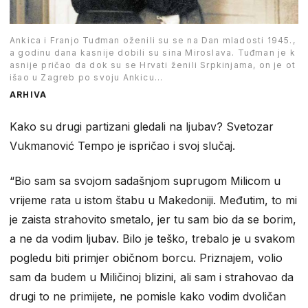
Ankica i Franjo Tuđman oženili su se na Dan mladosti 1945.,
a godinu dana kasnije dobili su sina Miroslava. Tuđman je k
asnije pričao da dok su se Hrvati ženili Srpkinjama, on je ot
išao u Zagreb po svoju Ankicu...
ARHIVA
Kako su drugi partizani gledali na ljubav? Svetozar
Vukmanović Tempo je ispričao i svoj slučaj.
“Bio sam sa svojom sadašnjom suprugom Milicom u
vrijeme rata u istom štabu u Makedoniji. Međutim, to mi
je zaista strahovito smetalo, jer tu sam bio da se borim,
a ne da vodim ljubav. Bilo je teško, trebalo je u svakom
pogledu biti primjer običnom borcu. Priznajem, volio
sam da budem u Miličinoj blizini, ali sam i strahovao da
drugi to ne primijete, ne pomisle kako vodim dvoličan