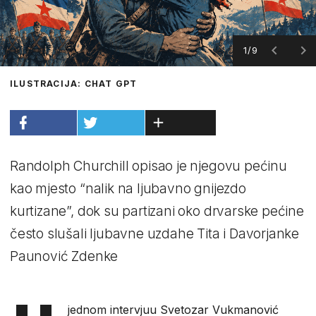
1/9
ILUSTRACIJA: CHAT GPT
Randolph Churchill opisao je njegovu pećinu
kao mjesto “nalik na ljubavno gnijezdo
kurtizane”, dok su partizani oko drvarske pećine
često slušali ljubavne uzdahe Tita i Davorjanke
Paunović Zdenke
jednom intervjuu Svetozar Vukmanović