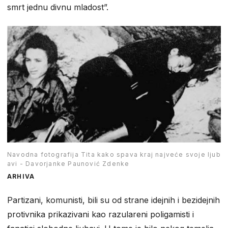
smrt jednu divnu mladost”.
Navodna fotografija Tita kako spava kraj najveće svoje ljub
avi - Davorjanke Paunović Zdenke
ARHIVA
Partizani, komunisti, bili su od strane idejnih i bezidejnih
protivnika prikazivani kao razulareni poligamisti i