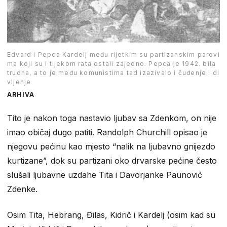
Edvard i Pepca Kardelj među rijetkim su partizanskim parovi
ma koji su i tijekom rata ostali zajedno. Pepca je 1942. bila
trudna, a to je među komunistima tad izazivalo i čuđenje i di
vljenje
ARHIVA
Tito je nakon toga nastavio ljubav sa Zdenkom, on nije
imao običaj dugo patiti. Randolph Churchill opisao je
njegovu pećinu kao mjesto “nalik na ljubavno gnijezdo
kurtizane”, dok su partizani oko drvarske pećine često
slušali ljubavne uzdahe Tita i Davorjanke Paunović
Zdenke.
Osim Tita, Hebrang, Đilas, Kidrič i Kardelj (osim kad su