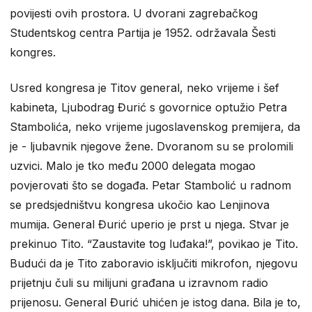
povijesti ovih prostora. U dvorani zagrebačkog
Studentskog centra Partija je 1952. održavala Šesti
kongres.
Usred kongresa je Titov general, neko vrijeme i šef
kabineta, Ljubodrag Đurić s govornice optužio Petra
Stambolića, neko vrijeme jugoslavenskog premijera, da
je - ljubavnik njegove žene. Dvoranom su se prolomili
uzvici. Malo je tko među 2000 delegata mogao
povjerovati što se događa. Petar Stambolić u radnom
se predsjedništvu kongresa ukočio kao Lenjinova
mumija. General Đurić uperio je prst u njega. Stvar je
prekinuo Tito. “Zaustavite tog luđaka!”, povikao je Tito.
Budući da je Tito zaboravio isključiti mikrofon, njegovu
prijetnju čuli su milijuni građana u izravnom radio
prijenosu. General Đurić uhićen je istog dana. Bila je to,