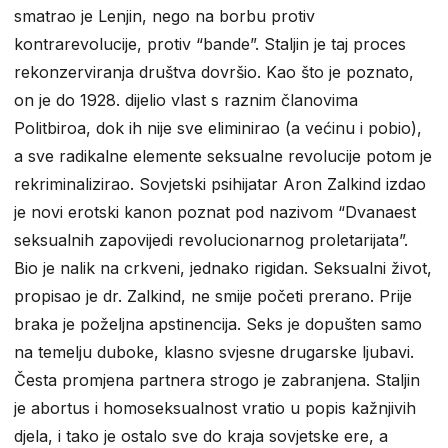
smatrao je Lenjin, nego na borbu protiv
kontrarevolucije, protiv “bande”. Staljin je taj proces
rekonzerviranja društva dovršio. Kao što je poznato,
on je do 1928. dijelio vlast s raznim članovima
Politbiroa, dok ih nije sve eliminirao (a većinu i pobio),
a sve radikalne elemente seksualne revolucije potom je
rekriminalizirao. Sovjetski psihijatar Aron Zalkind izdao
je novi erotski kanon poznat pod nazivom “Dvanaest
seksualnih zapovijedi revolucionarnog proletarijata”.
Bio je nalik na crkveni, jednako rigidan. Seksualni život,
propisao je dr. Zalkind, ne smije početi prerano. Prije
braka je poželjna apstinencija. Seks je dopušten samo
na temelju duboke, klasno svjesne drugarske ljubavi.
Česta promjena partnera strogo je zabranjena. Staljin
je abortus i homoseksualnost vratio u popis kažnjivih
djela, i tako je ostalo sve do kraja sovjetske ere, a