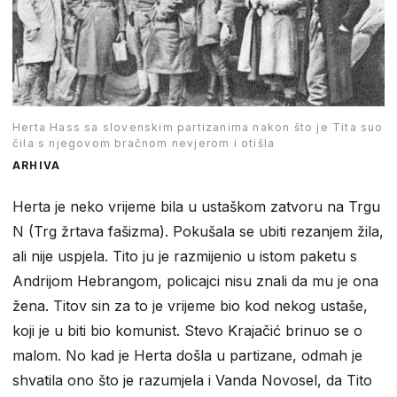
Herta Hass sa slovenskim partizanima nakon što je Tita suo
čila s njegovom bračnom nevjerom i otišla
ARHIVA
Herta je neko vrijeme bila u ustaškom zatvoru na Trgu
N (Trg žrtava fašizma). Pokušala se ubiti rezanjem žila,
ali nije uspjela. Tito ju je razmijenio u istom paketu s
Andrijom Hebrangom, policajci nisu znali da mu je ona
žena. Titov sin za to je vrijeme bio kod nekog ustaše,
koji je u biti bio komunist. Stevo Krajačić brinuo se o
malom. No kad je Herta došla u partizane, odmah je
shvatila ono što je razumjela i Vanda Novosel, da Tito