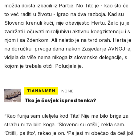
možda doista izbacili iz Partije. No Tito je - kao što će
to već raditi u životu - igrao na dva razboja. Kad su
Slovenci krenuli kući, nije obavijestio Hertu. Želio ju je
zadržati i očuvati miroljubivu aktivnu koegzistenciju i s
njom i sa Zdenkom. Ali naletio je na tvrd orah. Herta je
na doručku, prvoga dana nakon Zasjedanja AVNOJ-a,
vidjela da više nema nikoga iz slovenske delegacije, s
kojom je trebala otići. Poludjela je.
TIANANMEN
NONE
Tko je čovjek ispred tenka?
“Kao furija sam uletjela kod Tita! Nije me bilo briga za
stražu ni za bilo koga. ‘Slovenci su otišli’, rekla sam.
‘Otišli, pa što’, rekao je on. ‘Pa jesi mi obećao da ćeš još