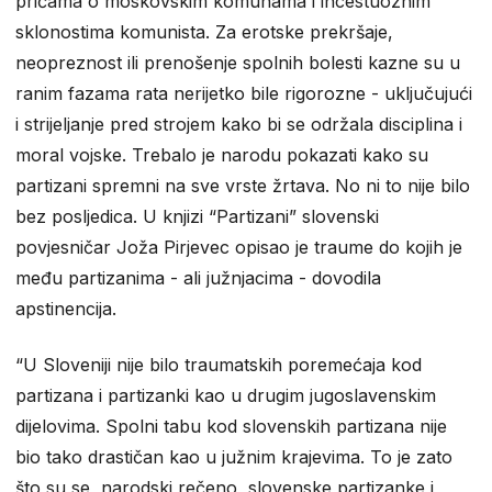
pričama o moskovskim komunama i incestuoznim
sklonostima komunista. Za erotske prekršaje,
neopreznost ili prenošenje spolnih bolesti kazne su u
ranim fazama rata nerijetko bile rigorozne - uključujući
i strijeljanje pred strojem kako bi se održala disciplina i
moral vojske. Trebalo je narodu pokazati kako su
partizani spremni na sve vrste žrtava. No ni to nije bilo
bez posljedica. U knjizi “Partizani” slovenski
povjesničar Joža Pirjevec opisao je traume do kojih je
među partizanima - ali južnjacima - dovodila
apstinencija.
“U Sloveniji nije bilo traumatskih poremećaja kod
partizana i partizanki kao u drugim jugoslavenskim
dijelovima. Spolni tabu kod slovenskih partizana nije
bio tako drastičan kao u južnim krajevima. To je zato
što su se, narodski rečeno, slovenske partizanke i