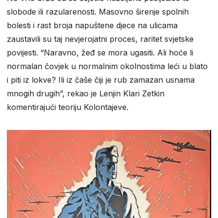
slobode ili razularenosti. Masovno širenje spolnih
bolesti i rast broja napuštene djece na ulicama
zaustavili su taj nevjerojatni proces, raritet svjetske
povijesti. “Naravno, žeđ se mora ugasiti. Ali hoće li
normalan čovjek u normalnim okolnostima leći u blato
i piti iz lokve? Ili iz čaše čiji je rub zamazan usnama
mnogih drugih”, rekao je Lenjin Klari Zetkin
komentirajući teoriju Kolontajeve.