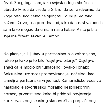
život. Zbog toga sam, iako svjestan toga šta činim,
ubijedio Milicu da pređe u Srbiju, da se razdvojimo do
kraja rata, kad ćemo se vjenčati. Ta mi je, da tako
kažem, žrtva, bila prirodna tad, iako danas shvatam da
sam tako mogao da uništim našu ljubav. Ali to je bila
svjesna žrtva”, rekao je Tempo
Na pitanje je li ljubav u partizanima bila zabranjena,
rekao je kako je to bilo “osjetljivo pitanje”. Osjetljivo
znači da je moglo biti tumačeno i ovako i onako.
Seksualna uzornost promovirana je, načelno, kao
temeljna partizanska vrijednost. Komunističko vodstvo
nastojalo je stvoriti sliku moralno besprijekornih
boraca, prvenstveno kako bi pridobili povjerenje
konzervativnog seoskog stanovništva preplašenog