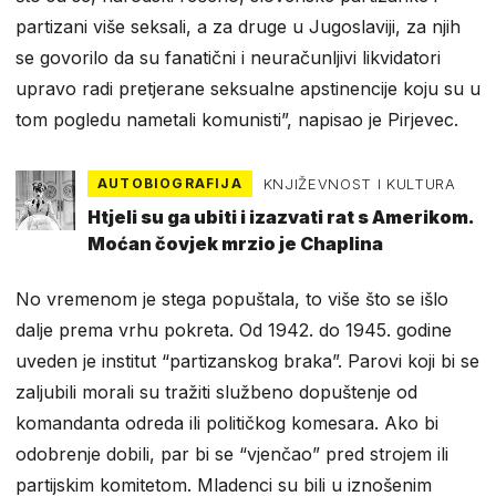
partizani više seksali, a za druge u Jugoslaviji, za njih
se govorilo da su fanatični i neuračunljivi likvidatori
upravo radi pretjerane seksualne apstinencije koju su u
tom pogledu nametali komunisti”, napisao je Pirjevec.
AUTOBIOGRAFIJA
KNJIŽEVNOST I KULTURA
Htjeli su ga ubiti i izazvati rat s Amerikom.
Moćan čovjek mrzio je Chaplina
No vremenom je stega popuštala, to više što se išlo
dalje prema vrhu pokreta. Od 1942. do 1945. godine
uveden je institut “partizanskog braka”. Parovi koji bi se
zaljubili morali su tražiti službeno dopuštenje od
komandanta odreda ili političkog komesara. Ako bi
odobrenje dobili, par bi se “vjenčao” pred strojem ili
partijskim komitetom. Mladenci su bili u iznošenim