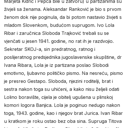
Marjeta Kidrič i Pepca bile u zatvoru) u partizanima su
živjeli sa ženama. Aleksandar Ranković je bio s prvom
ženom dok nije poginula, da bi potom nastavio živjeti s
mladom Slovenkom, budućom suprugom. Ivo Lola
Ribar i zaručnica Sloboda Trajković trebali su se
vjenčati u jesen 1941. godine, no rat ih je razdvojio.
Sekretar SKOJ-a, sin predratnog, ratnog i
poslijeratnog predsjednika jugoslavenske skupštine, dr
Ivana Ribara, Lola je iz partizana poslao Slobodi
emotivno, ljubavno političko pismo. Na nesreću, pismo
je presreo Gestapo. Sloboda, njezini roditelji, brat i
sestra nakon toga su uhićeni, a kako nisu željeli odati
Lolino boravište, cijela je obitelj ugušena u plinskoj
komori logora Banjica. Lola je poginuo nedugo nakon
toga, 1943. godine, kao i njegov brat Jurica. Ivan Ribar
u kratkom je roku ostao bez oba sina. Supruga Titova