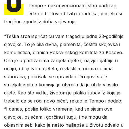
U
Tempo - nekonvencionalni stari partizan,
jedan od Titovih bližih suradnika, prisjetio se
tragične zgode iz doba vojevanja.
“Teška srca ispričat ću vam tragediju jedne 23-godišnje
djevojke. To je bila divna, plemenita, čestita skojevka i
komunistica, članica Pokrajinskog komiteta za Kosovo.
Ona je u partizanima zanijela dijete i, najvjerojatnije u
očaju, ubojstvom djeteta, u vlastitim očima i očima
suboraca, pokušala se opravdati. Drugovi su je
strijeljali: ispitna komisija je utvrdila da je ubila vlastito
dijete. Kao što vidite, životom je platila ljubav iz koje je
trebalo da se rodi novo biće”, rekao je Tempo i dodao:
“I danas, poslije toliko vremena, kad se sjetim ove
djevojke, osjećam i gorčinu i tugu, i ne mogu da
objasnim sebi kako je nešto najljepše u životu odvelo u