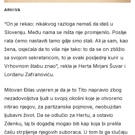
ARHIVA
“On je rekao: nikakvog razloga nemaš da ideš u
Sloveniju. Među nama se ništa nije promijenilo. Poslije
rata ćemo nastaviti tamo gdje smo stali. Ali ja sam, kao
žena, osjećala da to više nije tako: to da se on zbližio
sa svojom sekretaricom, to je svaki posljednji kurir u
Vrhovnom štabu znao”, rekla je Herta Mirjani Šuvar i
Lordanu Zafranoviću.
Milovan Đilas uvjeren je da je to Tito napravio zbog
nezadovoljstva ljudi u svojoj okolini koje je otvoreno
iritirao njegov, za partizanske pojmove, neobuzdan
ljubavni život. Da se odlučio za Hertu, a ostavio
Zdenku, taj bi događaj mogao biti kap koja bi prelila
čašu strpljenja njegovih suboraca. U tom bi ga slučaju