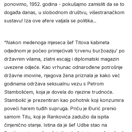
ponovimo, 1952. godina - pokušajmo zamisliti da se to
događa danas, u slobodnom društvu, višestranačkom
sustavu! Iza ove afere valjala se politika...
“Nakon medenoga mjeseca šef Titova kabineta
odjednom je počeo primjećivati ‘crvenu buržoaziju’ po
državnim vilama, zlatni escajg i diplomatski magazin
uvezene odjeće. Kao vrhunac odnarođene potrošnje
državne imovine, njegova žena priznala je kako već
godinama održava seksualnu vezu s Petrom
Stambolićem, koja je dovela do njezine trudnoće.
Stambolić je prezentiran kao pohotnik koji konzumira
poveći harem tuđih supruga. Priču je Đurić prenio
samom Titu, koji je Rankovića zadužio da ispita
činjenično stanje. Istina da je šef Udbe stao na