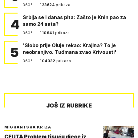
360°
123624
prikaza
Srbija se i danas pita: Zašto je Knin pao za
4
samo 24 sata?
360°
110941
prikaza
'Slobo prije Oluje rekao: Krajina? To je
5
neobranjivo. Tuđmana zvao Krivousti'
360°
104032
prikaza
JOŠ IZ RUBRIKE
MIGRANTSKA KRIZA
CEUTA Problem tisuću djece iz