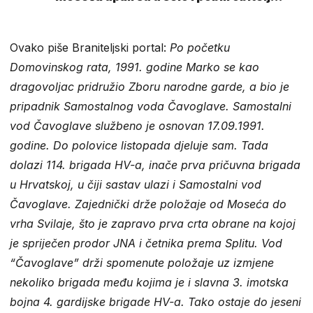
Perković'
Ovako piše Braniteljski portal:
Po početku
Domovinskog rata, 1991. godine Marko se kao
dragovoljac pridružio Zboru narodne garde, a bio je
pripadnik Samostalnog voda Čavoglave. Samostalni
vod Čavoglave službeno je osnovan 17.09.1991.
godine. Do polovice listopada djeluje sam. Tada
dolazi 114. brigada HV-a, inače prva pričuvna brigada
u Hrvatskoj, u čiji sastav ulazi i Samostalni vod
Čavoglave. Zajednički drže položaje od Moseća do
vrha Svilaje, što je zapravo prva crta obrane na kojoj
je spriječen prodor JNA i četnika prema Splitu. Vod
“Čavoglave” drži spomenute položaje uz izmjene
nekoliko brigada među kojima je i slavna 3. imotska
bojna 4. gardijske brigade HV-a. Tako ostaje do jeseni