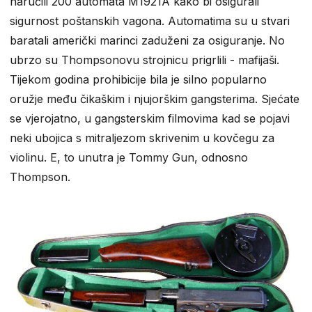
naručili 200 automata M1921A kako bi osigurali
sigurnost poštanskih vagona. Automatima su u stvari
baratali američki marinci zaduženi za osiguranje. No
ubrzo su Thompsonovu strojnicu prigrlili - mafijaši.
Tijekom godina prohibicije bila je silno popularno
oružje među čikaškim i njujorškim gangsterima. Sjećate
se vjerojatno, u gangsterskim filmovima kad se pojavi
neki ubojica s mitraljezom skrivenim u kovčegu za
violinu. E, to unutra je Tommy Gun, odnosno
Thompson.