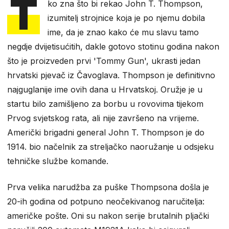
T
ko zna što bi rekao John T. Thompson,
izumitelj strojnice koja je po njemu dobila
ime, da je znao kako će mu slavu tamo
negdje dvijetisućitih, dakle gotovo stotinu godina nakon
što je proizveden prvi 'Tommy Gun', ukrasti jedan
hrvatski pjevač iz Čavoglava. Thompson je definitivno
najguglanije ime ovih dana u Hrvatskoj. Oružje je u
startu bilo zamišljeno za borbu u rovovima tijekom
Prvog svjetskog rata, ali nije završeno na vrijeme.
Američki brigadni general John T. Thompson je do
1914. bio načelnik za streljačko naoružanje u odsjeku
tehničke službe komande.
Prva velika narudžba za puške Thompsona došla je
20-ih godina od potpuno neočekivanog naručitelja:
američke pošte. Oni su nakon serije brutalnih pljački