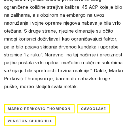
ograničene količine streljiva kalibra .45 ACP koje je bilo
na zalihama, a s obzirom na embargo na uvoz
naoružanja i vojne opreme njegova nabava je bila vrlo
otežana. S druge strane, njezine dimenzije su očito
mnogi korisnici doživljavali kao ograničavajući faktor,
pa je bilo pojava skidanja drvenog kundaka i uporabe
strojnice “iz ruku”. Naravno, na taj način je i preciznost
paljbe postala vrlo upitna, međutim u uličnim sukobima
važnija je bila spretnost i brzina reakcije." Dakle, Marko
Perković Thompson je, barem do nabavka druge
puške, morao štedjeti svaki metak.
MARKO PERKOVIĆ THOMPSON
ČAVOGLAVE
WINSTON CHURCHILL