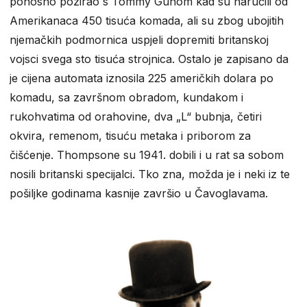
ponosno pozirao s Tommy Gunom kad su naručili od
Amerikanaca 450 tisuća komada, ali su zbog ubojitih
njemačkih podmornica uspjeli dopremiti britanskoj
vojsci svega sto tisuća strojnica. Ostalo je zapisano da
je cijena automata iznosila 225 američkih dolara po
komadu, sa završnom obradom, kundakom i
rukohvatima od orahovine, dva „L“ bubnja, četiri
okvira, remenom, tisuću metaka i priborom za
čišćenje. Thompsone su 1941. dobili i u rat sa sobom
nosili britanski specijalci. Tko zna, možda je i neki iz te
pošiljke godinama kasnije završio u Čavoglavama.