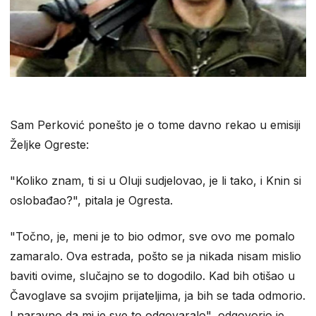
Sam Perković ponešto je o tome davno rekao u emisiji
Željke Ogreste:
"Koliko znam, ti si u Oluji sudjelovao, je li tako, i Knin si
oslobađao?", pitala je Ogresta.
"Točno, je, meni je to bio odmor, sve ovo me pomalo
zamaralo. Ova estrada, pošto se ja nikada nisam mislio
baviti ovime, slučajno se to dogodilo. Kad bih otišao u
Čavoglave sa svojim prijateljima, ja bih se tada odmorio.
I naravno da mi je sve to odgovaralo", odgovorio je