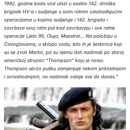
1992. godine kada vod ulazi u sastav 142. drniške
brigade HV-a i sudjeluje u svim ratnim oslobađajućim
operacijama u kojima sudjeluje i 142. brigada i
završava svoj ratni put kad završavaju i sve ratne
operacije Ljeto 95, Oluja, Maestral… Na položaju u
Čavoglavama, u sklopu voda, bilo ih je šestorica koji
su se zvali Marko, pa su njemu dali nadimak po staroj
američkoj strojnici “Thompson” koju je nosio.
Thompson ubrzo pušku zamjenjuje nekom prikladnijom
i svrsishodnijom, no nadimak ostaje sve do danas."