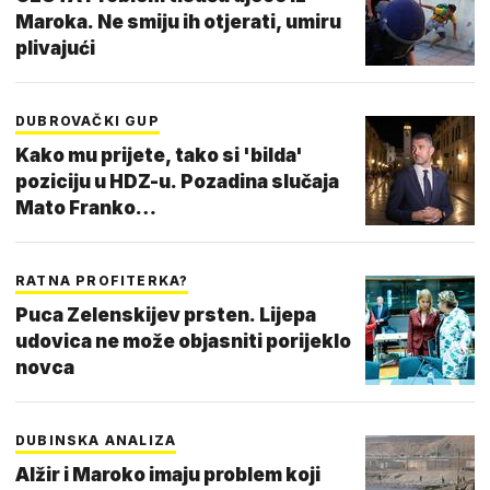
Maroka. Ne smiju ih otjerati, umiru
plivajući
DUBROVAČKI GUP
Kako mu prijete, tako si 'bilda'
poziciju u HDZ-u. Pozadina slučaja
Mato Franko…
RATNA PROFITERKA?
Puca Zelenskijev prsten. Lijepa
udovica ne može objasniti porijeklo
novca
DUBINSKA ANALIZA
Alžir i Maroko imaju problem koji