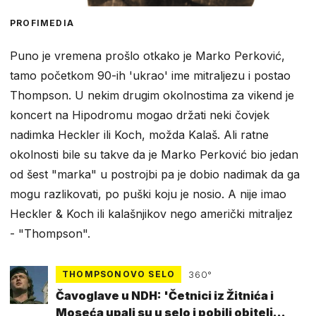
PROFIMEDIA
Puno je vremena prošlo otkako je Marko Perković,
tamo početkom 90-ih 'ukrao' ime mitraljezu i postao
Thompson. U nekim drugim okolnostima za vikend je
koncert na Hipodromu mogao držati neki čovjek
nadimka Heckler ili Koch, možda Kalaš. Ali ratne
okolnosti bile su takve da je Marko Perković bio jedan
od šest "marka" u postrojbi pa je dobio nadimak da ga
mogu razlikovati, po puški koju je nosio. A nije imao
Heckler & Koch ili kalašnjikov nego američki mitraljez
- "Thompson".
THOMPSONOVO SELO
360°
Čavoglave u NDH: 'Četnici iz Žitnića i
Moseća upali su u selo i pobili obitelj