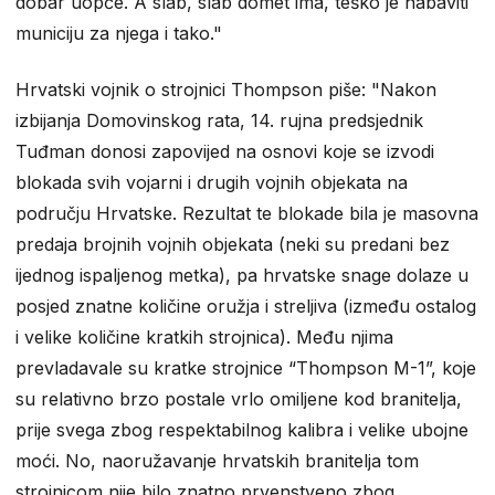
dobar uopće. A slab, slab domet ima, teško je nabaviti
municiju za njega i tako."
Hrvatski vojnik o strojnici Thompson piše: "Nakon
izbijanja Domovinskog rata, 14. rujna predsjednik
Tuđman donosi zapovijed na osnovi koje se izvodi
blokada svih vojarni i drugih vojnih objekata na
području Hrvatske. Rezultat te blokade bila je masovna
predaja brojnih vojnih objekata (neki su predani bez
ijednog ispaljenog metka), pa hrvatske snage dolaze u
posjed znatne količine oružja i streljiva (između ostalog
i velike količine kratkih strojnica). Među njima
prevladavale su kratke strojnice “Thompson M-1”, koje
su relativno brzo postale vrlo omiljene kod branitelja,
prije svega zbog respektabilnog kalibra i velike ubojne
moći. No, naoružavanje hrvatskih branitelja tom
strojnicom nije bilo znatno prvenstveno zbog