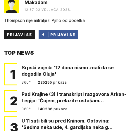
Makadam
12:57 02.VELJAČA 2026.
Thompson nije mitraljez. Ajmo od početka
PRIJAVI SE
PRIJAVI SE
PUTEM
TOP NEWS
FACEBOOKA
Srpski vojnik: '12 dana nismo znali da se
1
dogodila Oluja'
360°
225255
prikaza
Pad Krajine (3) i transkripti razgovora Arkan-
2
Legija: 'Čujem, prelazite ustašam…
360°
140286
prikaza
U 11 sati bili su pred Kninom. Gotovina:
3
'Sedma neka uđe, 4. gardijska neka g…