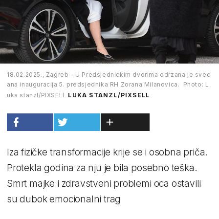
18.02.2025., Zagreb - U Predsjednickim dvorima odrzana je svec
ana inauguracija 5. predsjednika RH Zorana Milanovica. Photo: L
uka stanzl/PIXSELL
LUKA STANZL/PIXSELL
Iza fizičke transformacije krije se i osobna priča.
Protekla godina za nju je bila posebno teška.
Smrt majke i zdravstveni problemi oca ostavili
su dubok emocionalni trag