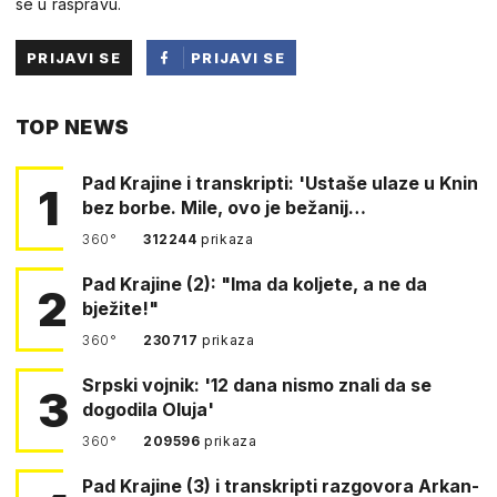
se u raspravu.
PRIJAVI SE
PRIJAVI SE
PUTEM
TOP NEWS
FACEBOOKA
Pad Krajine i transkripti: 'Ustaše ulaze u Knin
1
bez borbe. Mile, ovo je bežanij…
360°
312244
prikaza
Pad Krajine (2): "Ima da koljete, a ne da
2
bježite!"
360°
230717
prikaza
Srpski vojnik: '12 dana nismo znali da se
3
dogodila Oluja'
360°
209596
prikaza
Pad Krajine (3) i transkripti razgovora Arkan-