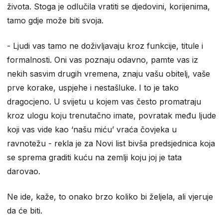
života. Stoga je odlučila vratiti se djedovini, korijenima,
tamo gdje može biti svoja.
- Ljudi vas tamo ne doživljavaju kroz funkcije, titule i
formalnosti. Oni vas poznaju odavno, pamte vas iz
nekih sasvim drugih vremena, znaju vašu obitelj, vaše
prve korake, uspjehe i nestašluke. I to je tako
dragocjeno. U svijetu u kojem vas često promatraju
kroz ulogu koju trenutačno imate, povratak među ljude
koji vas vide kao ‘našu miću’ vraća čovjeka u
ravnotežu - rekla je za Novi list bivša predsjednica koja
se sprema graditi kuću na zemlji koju joj je tata
darovao.
Ne ide, kaže, to onako brzo koliko bi željela, ali vjeruje
da će biti.