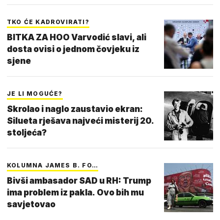
TKO ĆE KADROVIRATI?
BITKA ZA HOO Varvodić slavi, ali
dosta ovisi o jednom čovjeku iz
sjene
JE LI MOGUĆE?
Skrolao i naglo zaustavio ekran:
Silueta rješava najveći misterij 20.
stoljeća?
KOLUMNA JAMES B. FO…
Bivši ambasador SAD u RH: Trump
ima problem iz pakla. Ovo bih mu
savjetovao