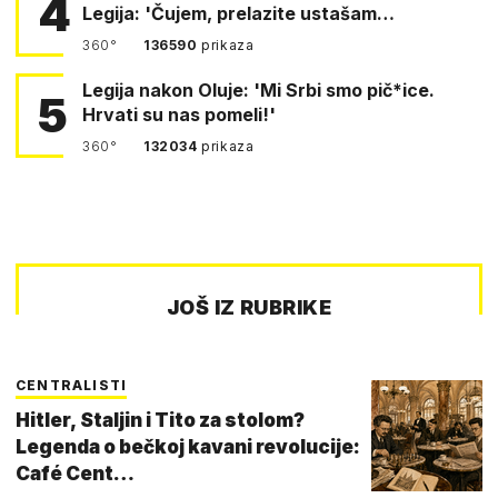
4
Legija: 'Čujem, prelazite ustašam…
360°
136590
prikaza
Legija nakon Oluje: 'Mi Srbi smo pič*ice.
5
Hrvati su nas pomeli!'
360°
132034
prikaza
JOŠ IZ RUBRIKE
CENTRALISTI
Hitler, Staljin i Tito za stolom?
Legenda o bečkoj kavani revolucije:
Café Cent…