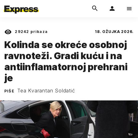
29242
prikaza
18. OŽUJKA 2026.
Kolinda se okreće osobnoj
ravnoteži. Gradi kuću i na
antiinflamatornoj prehrani
je
Tea Kvarantan Soldatić
PIŠE