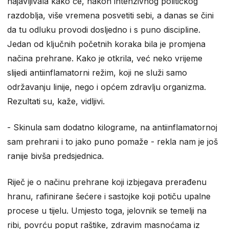
najavljivala kako će, nakon intenzivnog političkog
razdoblja, više vremena posvetiti sebi, a danas se čini
da tu odluku provodi dosljedno i s puno discipline.
Jedan od ključnih početnih koraka bila je promjena
načina prehrane. Kako je otkrila, već neko vrijeme
slijedi antiinflamatorni režim, koji ne služi samo
održavanju linije, nego i općem zdravlju organizma.
Rezultati su, kaže, vidljivi.
- Skinula sam dodatno kilograme, na antiinflamatornoj
sam prehrani i to jako puno pomaže - rekla nam je još
ranije bivša predsjednica.
Riječ je o načinu prehrane koji izbjegava prerađenu
hranu, rafinirane šećere i sastojke koji potiču upalne
procese u tijelu. Umjesto toga, jelovnik se temelji na
ribi, povrću poput raštike, zdravim masnoćama iz