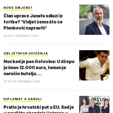
NOVE SMJENE?
Član uprave Janafa odlazi iz
tvrtke? 'Vidjet ćemo što će
Plenković napraviti'
10:01 13. PROSINAC 2025.
OBLJETNICA UHIĆENJA
Noć kad je pao Gotovina: U džepu
je imao 12.000 eura, taman je
naručio butelju.…
07:00 07. PROSINAC 2025.
DIPLOMAT U GABULI
Pratio je hrvatski put u EU. Sad je