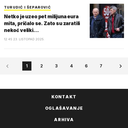
TURUDIĆ I ŠEPAROVIĆ
Netko je uzeo pet milijuna eura
mita, pričalo se. Zato su zaratili
nekoć veliki…
12:45 23. LISTOPAD 2025.
1
2
3
4
6
7
KONTAKT
OGLAŠAVANJE
ARHIVA