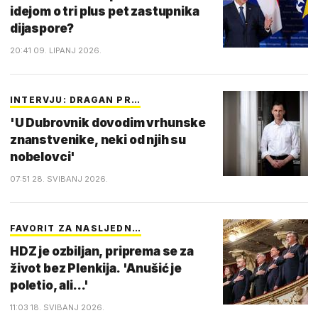
idejom o tri plus pet zastupnika
dijaspore?
20:41 09. LIPANJ 2026.
INTERVJU: DRAGAN PR…
'U Dubrovnik dovodim vrhunske
znanstvenike, neki od njih su
nobelovci'
07:51 28. SVIBANJ 2026.
FAVORIT ZA NASLJEDN…
HDZ je ozbiljan, priprema se za
život bez Plenkija. 'Anušić je
poletio, ali...'
11:03 18. SVIBANJ 2026.