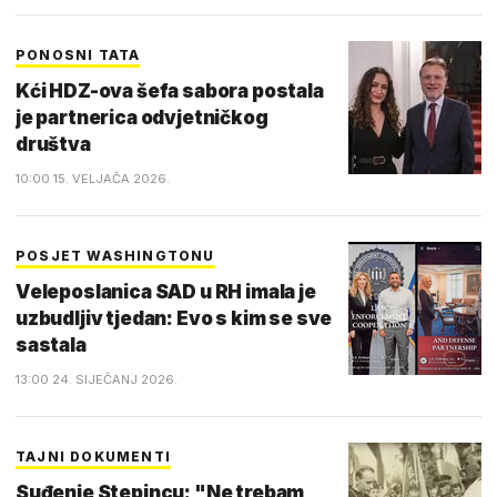
PONOSNI TATA
Kći HDZ-ova šefa sabora postala
je partnerica odvjetničkog
društva
10:00 15. VELJAČA 2026.
POSJET WASHINGTONU
Veleposlanica SAD u RH imala je
uzbudljiv tjedan: Evo s kim se sve
sastala
13:00 24. SIJEČANJ 2026.
TAJNI DOKUMENTI
Suđenje Stepincu: "Ne trebam