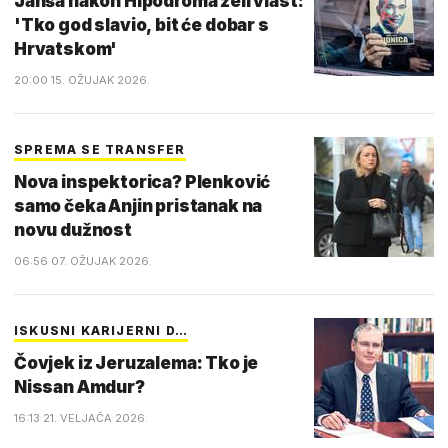
Janša nakon Hipodroma želi vlast:
'Tko god slavio, bit će dobar s
Hrvatskom'
20:00 15. OŽUJAK 2026.
SPREMA SE TRANSFER
Nova inspektorica? Plenković
samo čeka Anjin pristanak na
novu dužnost
06:56 07. OŽUJAK 2026.
ISKUSNI KARIJERNI D…
Čovjek iz Jeruzalema: Tko je
Nissan Amdur?
16:13 21. VELJAČA 2026.