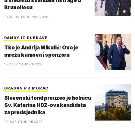
u središtu skandala i istrage u
Bruxellesu
10:00 06. PROSINAC 2025.
DANDY IZ DUBRAVE
Tko je Andrija Mikulić: Ovo je
mreža kumova i sponzora
18:27 27. STUDENI 2025.
DRAGAN PRIMORAC
Slovenski fond preuzeo je bolnicu
Sv. Katarina HDZ-ova kandidata
za predsjednika
13:11 02. STUDENI 2025.