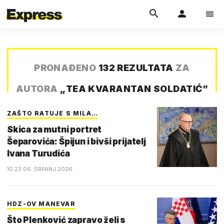
PRONAĐENO
132 REZULTATA
ZA
AUTORA
„
TEA KVARANTAN SOLDATIĆ
”
ZAŠTO RATUJE S MILA…
Skica za mutni portret
Šeparovića: Špijun i bivši prijatelj
Ivana Turudića
10:23 06. SRPANJ 2026.
HDZ-OV MANEVAR
Što Plenković zapravo želi s