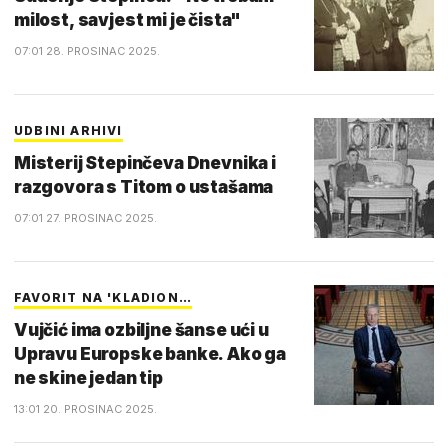
milost, savjest mi je čista"
07:01 28. PROSINAC 2025.
UDBINI ARHIVI
Misterij Stepinčeva Dnevnika i
razgovora s Titom o ustašama
07:01 27. PROSINAC 2025.
FAVORIT NA 'KLADION…
Vujčić ima ozbiljne šanse ući u
Upravu Europske banke. Ako ga
ne skine jedan tip
13:01 20. PROSINAC 2025.