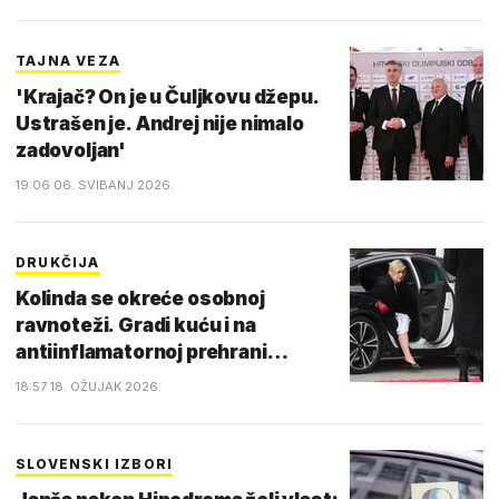
TAJNA VEZA
'Krajač? On je u Čuljkovu džepu.
Ustrašen je. Andrej nije nimalo
zadovoljan'
19:06 06. SVIBANJ 2026.
DRUKČIJA
Kolinda se okreće osobnoj
ravnoteži. Gradi kuću i na
antiinflamatornoj prehrani…
18:57 18. OŽUJAK 2026.
SLOVENSKI IZBORI