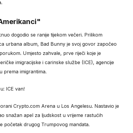
a.
 Amerikanci"
eknuo dogodio se ranije tijekom večeri. Prilikom
ica urbana album, Bad Bunny je svoj govor započeo
orukom. Umjesto zahvale, prve riječi koje je
ričke imigracijske i carinske službe (ICE), agencije
u prema imigrantima.
ću: ICE van!
 dvorani Crypto.com Arena u Los Angelesu. Nastavio je
lao snažan apel za ljudskost u vrijeme rastućih
ježile početak drugog Trumpovog mandata.