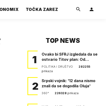
ONOMIX
TOČKA ZAREZ
TOP NEWS
a
Ovako bi SFRJ izgledala da se
1
ostvario Titov plan: Od
Klagenfurta do Istanbula!
POLITIKA I DRUŠTVO
282255
prikaza
Srpski vojnik: '12 dana nismo
2
znali da se dogodila Oluja'
360°
226328
prikaza