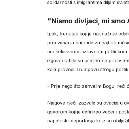
solidarnosti s imigrantima diljem svijet
"Nismo divljaci, mi smo
Ipak, trenutak koji je najsnažnije odj
preuzimanja nagrade za najbolji mús
neočekivanom i izravnom političkom p
izgovorio bile su usmjerene protiv ame
koja provodi Trumpovu strogu politik
​- Prije nego što zahvalim Bogu, reći 
Njegove riječi izazvale su ovacije u
govorom koji je definirao večer i pos
napetosti i deportacija koje su obil