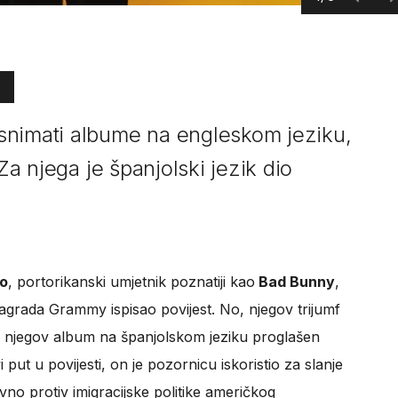
snimati albume na engleskom jeziku,
 Za njega je španjolski jezik dio
io
, portorikanski umjetnik poznatiji kao
Bad Bunny
,
i nagrada Grammy ispisao povijest. No, njegov trijumf
je njegov album na španjolskom jeziku proglašen
i put u povijesti, on je pozornicu iskoristio za slanje
vno protiv imigracijske politike američkog