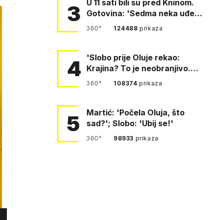
U 11 sati bili su pred Kninom.
3
Gotovina: 'Sedma neka uđe,
4. gardijska neka g…
360°
124488
prikaza
'Slobo prije Oluje rekao:
4
Krajina? To je neobranjivo.
Tuđmana zvao Krivousti'
360°
108374
prikaza
Martić: 'Počela Oluja, što
5
sad?'; Slobo: 'Ubij se!'
360°
98933
prikaza