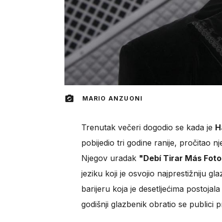
MARIO ANZUONI
Trenutak večeri dogodio se kada je
H
pobijedio tri godine ranije, pročitao
Njegov uradak
"Debí Tirar Más Fot
jeziku koji je osvojio najprestižniju g
barijeru koja je desetljećima postojala
godišnji glazbenik obratio se publici 