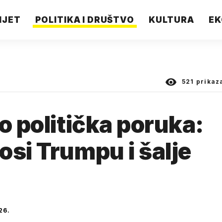
IJET
POLITIKA I DRUŠTVO
KULTURA
EK
521
prikaz
o politička poruka:
osi Trumpu i šalje
26.