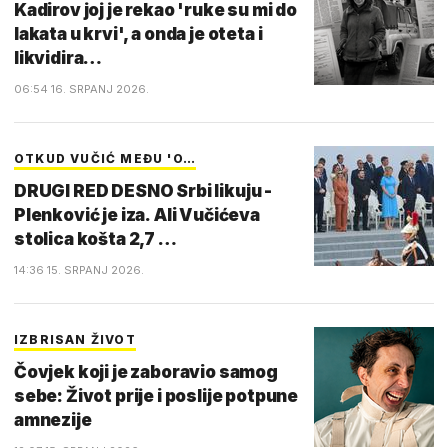
Kadirov joj je rekao 'ruke su mi do
lakata u krvi', a onda je oteta i
likvidira…
06:54 16. SRPANJ 2026.
OTKUD VUČIĆ MEĐU 'O…
DRUGI RED DESNO Srbi likuju -
Plenković je iza. Ali Vučićeva
stolica košta 2,7 …
14:36 15. SRPANJ 2026.
IZBRISAN ŽIVOT
Čovjek koji je zaboravio samog
sebe: Život prije i poslije potpune
amnezije