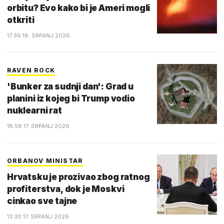
orbitu? Evo kako bi je Ameri mogli
otkriti
17:36 18. SRPANJ 2026.
RAVEN ROCK
'Bunker za sudnji dan': Grad u
planini iz kojeg bi Trump vodio
nuklearni rat
18:58 17. SRPANJ 2026.
ORBANOV MINISTAR
Hrvatsku je prozivao zbog ratnog
profiterstva, dok je Moskvi
cinkao sve tajne
13:30 17. SRPANJ 2026.