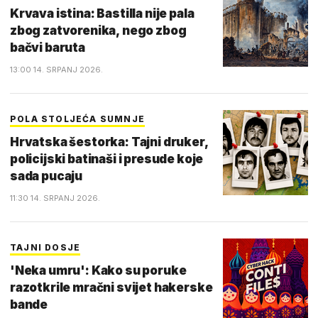
Krvava istina: Bastilla nije pala
zbog zatvorenika, nego zbog
bačvi baruta
13:00 14. SRPANJ 2026.
POLA STOLJEĆA SUMNJE
Hrvatska šestorka: Tajni druker,
policijski batinaši i presude koje
sada pucaju
11:30 14. SRPANJ 2026.
TAJNI DOSJE
'Neka umru': Kako su poruke
razotkrile mračni svijet hakerske
bande