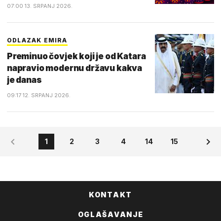
07:00 13. SRPANJ 2026.
ODLAZAK EMIRA
Preminuo čovjek koji je od Katara
napravio modernu državu kakva
je danas
09:17 12. SRPANJ 2026.
1
2
3
4
14
15
KONTAKT
OGLAŠAVANJE