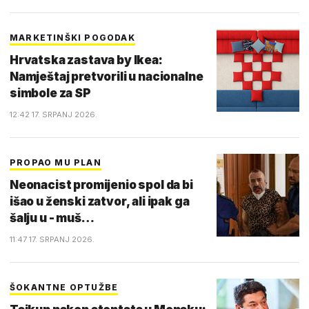
MARKETINŠKI POGODAK
Hrvatska zastava by Ikea:
Namještaj pretvorili u nacionalne
simbole za SP
12:42 17. SRPANJ 2026.
PROPAO MU PLAN
Neonacist promijenio spol da bi
išao u ženski zatvor, ali ipak ga
šalju u - muš…
11:47 17. SRPANJ 2026.
ŠOKANTNE OPTUŽBE