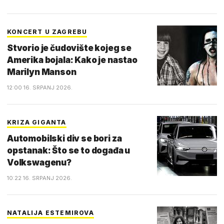
KONCERT U ZAGREBU
Stvorio je čudovište kojeg se
Amerika bojala: Kako je nastao
Marilyn Manson
12:00 16. SRPANJ 2026.
KRIZA GIGANTA
Automobilski div se bori za
opstanak: Što se to događa u
Volkswagenu?
10:22 16. SRPANJ 2026.
NATALIJA ESTEMIROVA