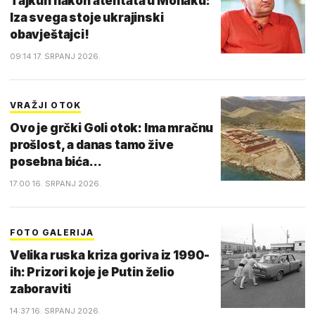
Tajkun nakon atentata u Monaku:
Iza svega stoje ukrajinski
obavještajci!
09:14 17. SRPANJ 2026.
VRAŽJI OTOK
Ovo je grčki Goli otok: Ima mračnu
prošlost, a danas tamo žive
posebna bića...
17:00 16. SRPANJ 2026.
FOTO GALERIJA
Velika ruska kriza goriva iz 1990-
ih: Prizori koje je Putin želio
zaboraviti
14:37 16. SRPANJ 2026.