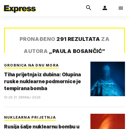
PRONAĐENO
291 REZULTATA
ZA
AUTORA
„
PAULA BOSANČIĆ
”
GROBNICA NA DNU MORA
Tiha prijetnja iz dubina: Olupina
ruske nuklearne podmornice je
tempirana bomba
10:26 21. SRPANJ 2026.
NUKLEARNA PRIJETNJA
Rusija šalje nuklearnu bombu u