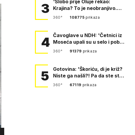
'Slobo prije Oluje rekao:
3
Krajina? To je neobranjivo.
Tuđmana zvao Krivousti'
360°
108775
prikaza
Čavoglave u NDH: 'Četnici iz
4
Moseća upali su u selo i pobili
obitelj Perković'
360°
91379
prikaza
Gotovina: 'Škoriću, di je križ?
5
Niste ga našli?! Pa da ste stali
i pitali fratr…
360°
67119
prikaza