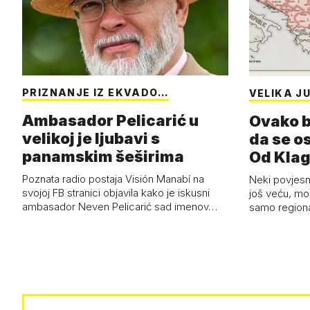
PRIZNANJE IZ EKVADO…
VELIKA J
Ambasador Pelicarić u
Ovako b
velikoj je ljubavi s
da se os
panamskim šeširima
Od Klag
Istanbu
Poznata radio postaja Visión Manabí na
Neki povjesni
svojoj FB stranici objavila kako je iskusni
još veću, moć
ambasador Neven Pelicarić sad imenov…
samo regional