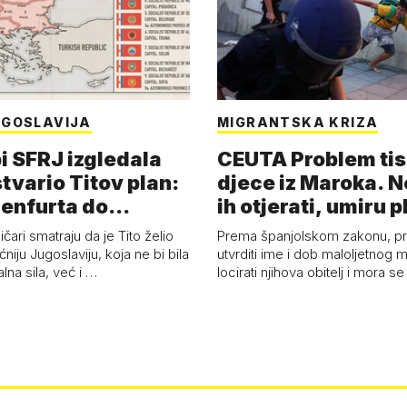
UGOSLAVIJA
MIGRANTSKA KRIZA
i SFRJ izgledala
CEUTA Problem ti
tvario Titov plan:
djece iz Maroka. N
enfurta do
ih otjerati, umiru p
la!
čari smatraju da je Tito želio
Prema španjolskom zakonu, p
niju Jugoslaviju, koja ne bi bila
utvrditi ime i dob maloljetnog m
na sila, već i …
locirati njihova obitelj i mora s