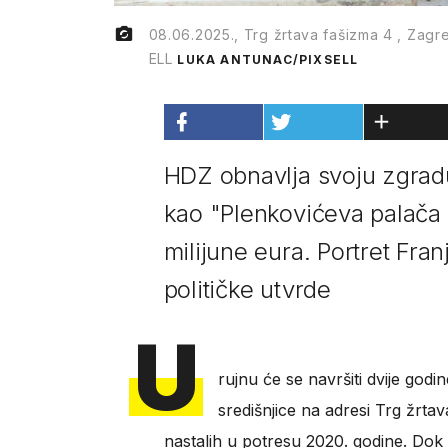
08.06.2025., Trg žrtava fašizma 4 , Zag
ELL
LUKA ANTUNAC/PIXSELL
HDZ obnavlja svoju zgrad
kao "Plenkovićeva palača m
milijune eura. Portret Fr
političke utvrde
U
rujnu će se navršiti dvije godi
središnjice na adresi Trg žrt
nastalih u potresu 2020. godine. Dok ra