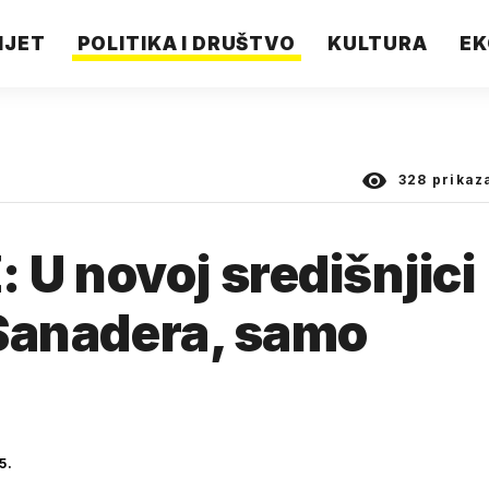
IJET
POLITIKA I DRUŠTVO
KULTURA
EK
328
prikaz
U novoj središnjici
a Sanadera, samo
5.