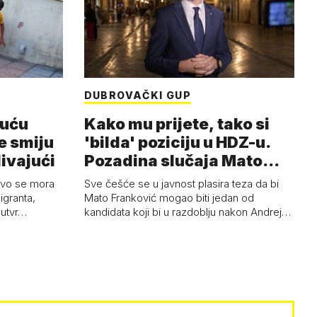
DUBROVAČKI GUP
suću
Kako mu prijete, tako si
e smiju
'bilda' poziciju u HDZ-u.
livajući
Pozadina slučaja Mato
Franko…
rvo se mora
Sve češće se u javnost plasira teza da bi
igranta,
Mato Franković mogao biti jedan od
e utvr…
kandidata koji bi u razdoblju nakon Andrej…