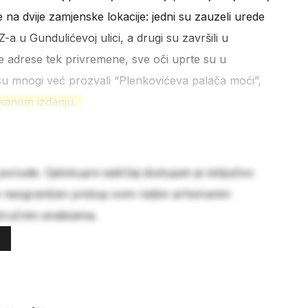
e na dvije zamjenske lokacije: jedni su zauzeli urede
 u Gundulićevoj ulici, a drugi su završili u
e adrese tek privremene, sve oči uprte su u
 mnogi već prozvali “Plenkovićeva palača moći”,
skanom izdanju.
 ponude. Cjelokupni sadržaj dostupan je isključivo
e neograničen pristup svim našim arhiviranim
stručnim analizama.