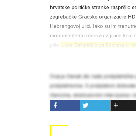
hrvatske političke stranke raspršilo s
zagrebačke Gradske organizacije HDZ-a
Hebrangovoj ulici. Iako su im trenutn
monumentalnu obnovu zgrade koju su
piše
Luka Safundžić za Express u ti
Ovaj je članak dio naše pretplatničke
pretplatnicima. S pretplatom dobivat
člancima, ekskluzivnim intervjuima i 