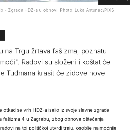
reb - Zgrada HDZ-a u obnovi. Photo: Luka Antunac/PIXS
u na Trgu žrtava fašizma, poznatu
oći". Radovi su složeni i koštat će
anje Tuđmana krasit će zidove nove
ne otkad se vrh HDZ-a iselio iz svoje slavne zgrade
ava fašizma 4 u Zagrebu, zbog obnove oštećenja
dovi na toj političkoj utvrdi traju, osoblje najmoćnije