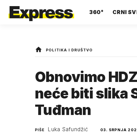
360°
CRNI SV
POLITIKA I DRUŠTVO
Obnovimo HDZ: 
neće biti slik
Tuđman
Luka Safundžić
PIŠE
03. SRPNJA 202