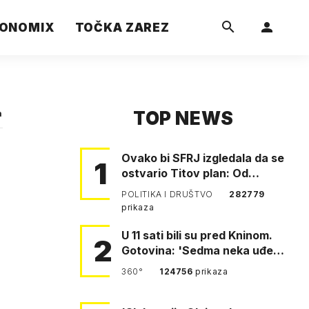
ONOMIX
TOČKA ZAREZ
TOP NEWS
a
Ovako bi SFRJ izgledala da se
1
ostvario Titov plan: Od
Klagenfurta do Istanbula!
POLITIKA I DRUŠTVO
282779
prikaza
U 11 sati bili su pred Kninom.
2
Gotovina: 'Sedma neka uđe,
4. gardijska neka g…
360°
124756
prikaza