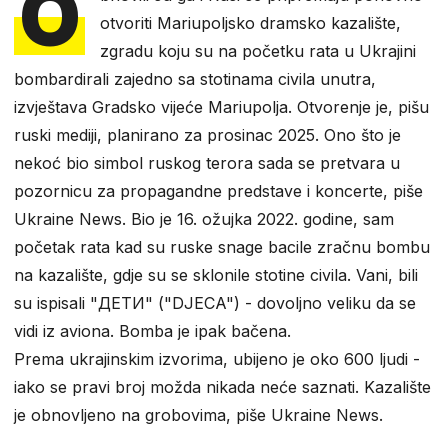
O
otvoriti Mariupoljsko dramsko kazalište,
zgradu koju su na početku rata u Ukrajini
bombardirali zajedno sa stotinama civila unutra,
izvještava Gradsko vijeće Mariupolja. Otvorenje je, pišu
ruski mediji, planirano za prosinac 2025. Ono što je
nekoć bio simbol ruskog terora sada se pretvara u
pozornicu za propagandne predstave i koncerte, piše
Ukraine News. Bio je 16. ožujka 2022. godine, sam
početak rata kad su ruske snage bacile zračnu bombu
na kazalište, gdje su se sklonile stotine civila. Vani, bili
su ispisali "ДЕТИ" ("DJECA") - dovoljno veliku da se
vidi iz aviona. Bomba je ipak bačena.
Prema ukrajinskim izvorima, ubijeno je oko 600 ljudi -
iako se pravi broj možda nikada neće saznati. Kazalište
je obnovljeno na grobovima, piše Ukraine News.