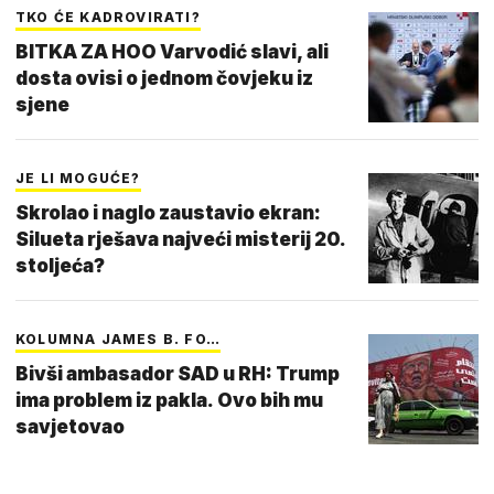
TKO ĆE KADROVIRATI?
BITKA ZA HOO Varvodić slavi, ali
dosta ovisi o jednom čovjeku iz
sjene
JE LI MOGUĆE?
Skrolao i naglo zaustavio ekran:
Silueta rješava najveći misterij 20.
stoljeća?
KOLUMNA JAMES B. FO…
Bivši ambasador SAD u RH: Trump
ima problem iz pakla. Ovo bih mu
savjetovao