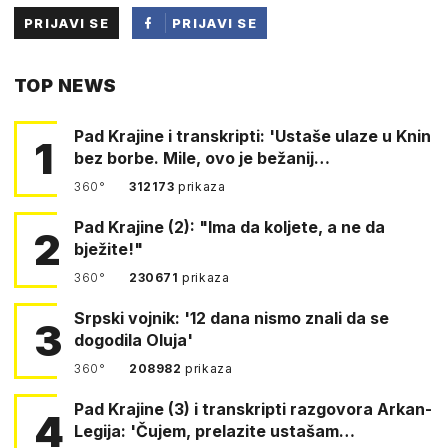
PRIJAVI SE
PRIJAVI SE
PUTEM
TOP NEWS
FACEBOOKA
Pad Krajine i transkripti: 'Ustaše ulaze u Knin
1
bez borbe. Mile, ovo je bežanij…
360°
312173
prikaza
Pad Krajine (2): "Ima da koljete, a ne da
2
bježite!"
360°
230671
prikaza
Srpski vojnik: '12 dana nismo znali da se
3
dogodila Oluja'
360°
208982
prikaza
Pad Krajine (3) i transkripti razgovora Arkan-
4
Legija: 'Čujem, prelazite ustašam…