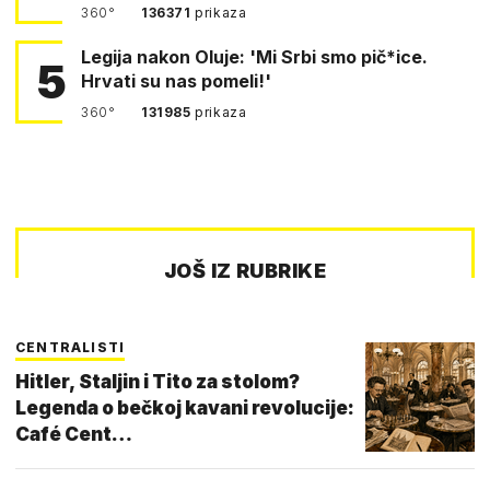
360°
136371
prikaza
Legija nakon Oluje: 'Mi Srbi smo pič*ice.
5
Hrvati su nas pomeli!'
360°
131985
prikaza
JOŠ IZ RUBRIKE
CENTRALISTI
Hitler, Staljin i Tito za stolom?
Legenda o bečkoj kavani revolucije:
Café Cent…