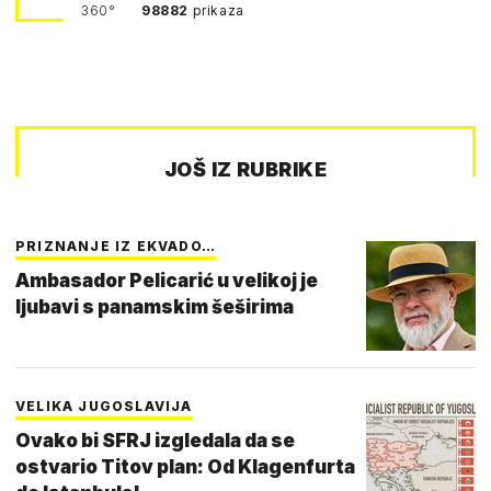
360°
98882
prikaza
JOŠ IZ RUBRIKE
PRIZNANJE IZ EKVADO…
Ambasador Pelicarić u velikoj je
ljubavi s panamskim šeširima
VELIKA JUGOSLAVIJA
Ovako bi SFRJ izgledala da se
ostvario Titov plan: Od Klagenfurta