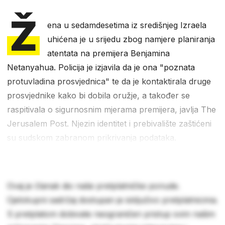
Ž
ena u sedamdesetima iz središnjeg Izraela
uhićena je u srijedu zbog namjere planiranja
atentata na premijera Benjamina
Netanyahua. Policija je izjavila da je ona "poznata
protuvladina prosvjednica" te da je kontaktirala druge
prosvjednike kako bi dobila oružje, a također se
raspitivala o sigurnosnim mjerama premijera, javlja The
Jerusalem Post. Njezin identitet i prebivalište zaštićeni
su sudskom zabranom prikrivanja podataka.
Ovaj je članak dio naše pretplatničke ponude.
Cjelokupni sadržaj dostupan je isključivo pretplatnicima.
S pretplatom dobivate neograničen pristup svim našim