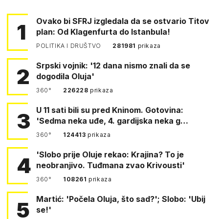
Ovako bi SFRJ izgledala da se ostvario Titov
1
plan: Od Klagenfurta do Istanbula!
POLITIKA I DRUŠTVO
281981
prikaza
Srpski vojnik: '12 dana nismo znali da se
2
dogodila Oluja'
360°
226228
prikaza
U 11 sati bili su pred Kninom. Gotovina:
3
'Sedma neka uđe, 4. gardijska neka g…
360°
124413
prikaza
'Slobo prije Oluje rekao: Krajina? To je
4
neobranjivo. Tuđmana zvao Krivousti'
360°
108261
prikaza
Martić: 'Počela Oluja, što sad?'; Slobo: 'Ubij
5
se!'