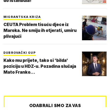
do Istanbula!
MIGRANTSKA KRIZA
CEUTA Problem tisuću djece iz
Maroka. Ne smiju ih otjerati, umiru
plivajući
DUBROVAČKI GUP
Kako mu prijete, tako si 'bilda'
poziciju u HDZ-u. Pozadina slučaja
Mato Franko…