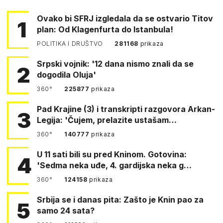
Ovako bi SFRJ izgledala da se ostvario Titov
1
plan: Od Klagenfurta do Istanbula!
POLITIKA I DRUŠTVO
281168
prikaza
Srpski vojnik: '12 dana nismo znali da se
2
dogodila Oluja'
360°
225877
prikaza
Pad Krajine (3) i transkripti razgovora Arkan-
3
Legija: 'Čujem, prelazite ustašam…
360°
140777
prikaza
U 11 sati bili su pred Kninom. Gotovina:
4
'Sedma neka uđe, 4. gardijska neka g…
360°
124158
prikaza
Srbija se i danas pita: Zašto je Knin pao za
5
samo 24 sata?