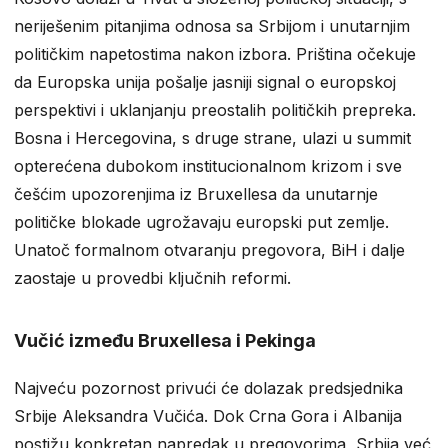
neriješenim pitanjima odnosa sa Srbijom i unutarnjim
političkim napetostima nakon izbora. Priština očekuje
da Europska unija pošalje jasniji signal o europskoj
perspektivi i uklanjanju preostalih političkih prepreka.
Bosna i Hercegovina, s druge strane, ulazi u summit
opterećena dubokom institucionalnom krizom i sve
češćim upozorenjima iz Bruxellesa da unutarnje
političke blokade ugrožavaju europski put zemlje.
Unatoč formalnom otvaranju pregovora, BiH i dalje
zaostaje u provedbi ključnih reformi.
Vučić između Bruxellesa i Pekinga
Najveću pozornost privući će dolazak predsjednika
Srbije Aleksandra Vučića. Dok Crna Gora i Albanija
postižu konkretan napredak u pregovorima, Srbija već