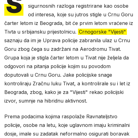
S
sigurnosnih razloga registrirane kao osobe
od interesa, koje su jutros stigle u Crnu Goru
čarter letom iz Beograda, bit će prvim letom vraćene iz
Tivta u srbijansku prijestolnicu.
Crnogorske "Vijesti"
saznaju da im je Uprava policije zabranila ulaz u Crnu
Goru zbog čega su zadržani na Aerodromu Tivat.
Grupa koja je stigla čarter letom u Tivat nije željela da
odgovori na pitanja policije kojim su povodom
doputovali u Crnu Goru. Jake policijske snage
kontroliraju Zračnu luku Tivat, a kontrolirale su i let iz
Beograda, zbog, kako je za "Vijesti" rekao policijski
izvor, sumnje na hibridnu aktivnost.
Prema podacima kojima raspolaže Ravnateljstvo
policije, osobe na letu, koje uglavnom imaju kriminalni
dosje, imale su zadatak neformalno osigurati boravak