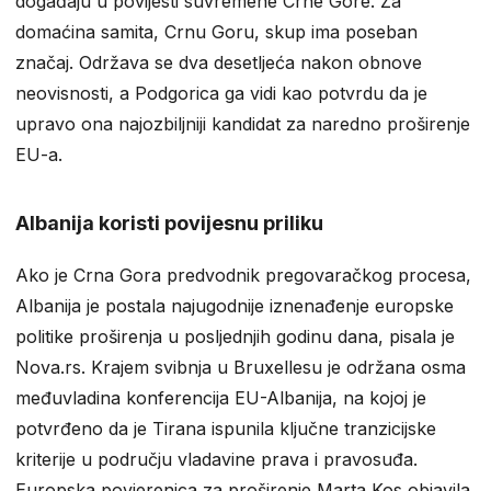
događaju u povijesti suvremene Crne Gore. Za
domaćina samita, Crnu Goru, skup ima poseban
značaj. Održava se dva desetljeća nakon obnove
neovisnosti, a Podgorica ga vidi kao potvrdu da je
upravo ona najozbiljniji kandidat za naredno proširenje
EU-a.
Albanija koristi povijesnu priliku
Ako je Crna Gora predvodnik pregovaračkog procesa,
Albanija je postala najugodnije iznenađenje europske
politike proširenja u posljednjih godinu dana, pisala je
Nova.rs. Krajem svibnja u Bruxellesu je održana osma
međuvladina konferencija EU-Albanija, na kojoj je
potvrđeno da je Tirana ispunila ključne tranzicijske
kriterije u području vladavine prava i pravosuđa.
Europska povjerenica za proširenje Marta Kos objavila