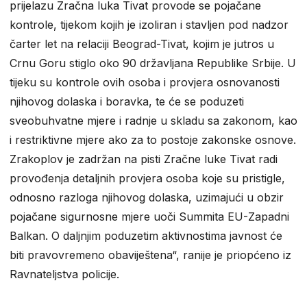
prijelazu Zračna luka Tivat provode se pojačane
kontrole, tijekom kojih je izoliran i stavljen pod nadzor
čarter let na relaciji Beograd-Tivat, kojim je jutros u
Crnu Goru stiglo oko 90 državljana Republike Srbije. U
tijeku su kontrole ovih osoba i provjera osnovanosti
njihovog dolaska i boravka, te će se poduzeti
sveobuhvatne mjere i radnje u skladu sa zakonom, kao
i restriktivne mjere ako za to postoje zakonske osnove.
Zrakoplov je zadržan na pisti Zračne luke Tivat radi
provođenja detaljnih provjera osoba koje su pristigle,
odnosno razloga njihovog dolaska, uzimajući u obzir
pojačane sigurnosne mjere uoči Summita EU-Zapadni
Balkan. O daljnjim poduzetim aktivnostima javnost će
biti pravovremeno obaviještena“, ranije je priopćeno iz
Ravnateljstva policije.