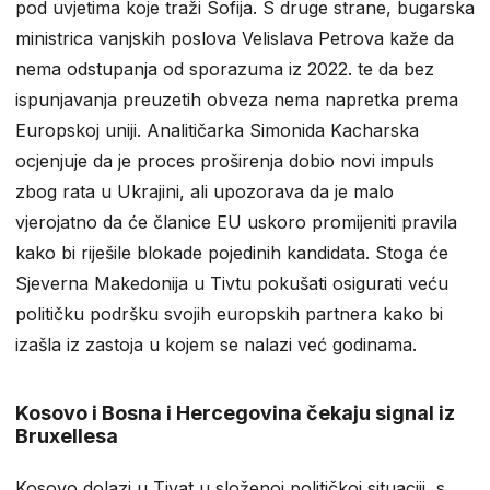
pod uvjetima koje traži Sofija. S druge strane, bugarska
ministrica vanjskih poslova Velislava Petrova kaže da
nema odstupanja od sporazuma iz 2022. te da bez
ispunjavanja preuzetih obveza nema napretka prema
Europskoj uniji. Analitičarka Simonida Kacharska
ocjenjuje da je proces proširenja dobio novi impuls
zbog rata u Ukrajini, ali upozorava da je malo
vjerojatno da će članice EU uskoro promijeniti pravila
kako bi riješile blokade pojedinih kandidata. Stoga će
Sjeverna Makedonija u Tivtu pokušati osigurati veću
političku podršku svojih europskih partnera kako bi
izašla iz zastoja u kojem se nalazi već godinama.
Kosovo i Bosna i Hercegovina čekaju signal iz
Bruxellesa
Kosovo dolazi u Tivat u složenoj političkoj situaciji, s