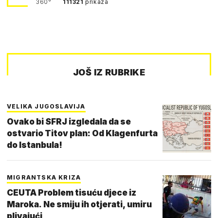
360°
111321
prikaza
JOŠ IZ RUBRIKE
VELIKA JUGOSLAVIJA
Ovako bi SFRJ izgledala da se
ostvario Titov plan: Od Klagenfurta
do Istanbula!
MIGRANTSKA KRIZA
CEUTA Problem tisuću djece iz
Maroka. Ne smiju ih otjerati, umiru
plivajući