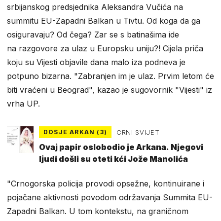
srbijanskog predsjednika Aleksandra Vučića na
summitu EU-Zapadni Balkan u Tivtu. Od koga da ga
osiguravaju? Od čega? Zar se s batinašima ide
na razgovore za ulaz u Europsku uniju?! Cijela priča
koju su Vijesti objavile dana malo iza podneva je
potpuno bizarna. "Zabranjen im je ulaz. Prvim letom će
biti vraćeni u Beograd", kazao je sugovornik "Vijesti" iz
vrha UP.
DOSJE ARKAN (3)
CRNI SVIJET
Ovaj papir oslobodio je Arkana. Njegovi
ljudi došli su oteti kći Jože Manolića
"Crnogorska policija provodi opsežne, kontinuirane i
pojačane aktivnosti povodom održavanja Summita EU-
Zapadni Balkan. U tom kontekstu, na graničnom