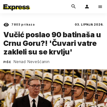
7803
prikaza
03. LIPNJA 2026.
Vučić poslao 90 batinaša u
Crnu Goru?! 'Čuvari vatre
zakleli su se krvlju'
Nenad Nevešćanin
PIŠE