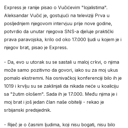
Express je ranije pisao o Vučićevim "lojalistima".
Aleksandar Vučić je, gostujući na televiziji Prva u
posljednjem njegovom intervjuu prije nove godine,
potvrdio da unutar njegova SNS-a djeluje praktički
prava paravojska, krilo od oko 17.000 ljudi u kojem je i
njegov brat, pisao je Express.
- Da, evo u utorak su se sastali u maloj crkvi, o njima
može samo pozitivno da govori, iako su za moj ukus
pomalo ekstremni. Na osnivačkoj konferenciji bilo ih je
1019 i krvlju su se zaklinjali da nikada neće u koaliciju
sa "žutim ološem". Sada ih je 17.000. Među njima je i
moj brat i još jedan član naše obitelji - rekao je
srbijanski predsjednik.
- Riječ je o časnim ljudima, koji nisu bogati, nisu bilo