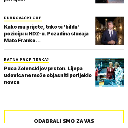
DUBROVAČKI GUP
Kako mu prijete, tako si 'bilda'
poziciju u HDZ-u. Pozadina slučaja
Mato Franko…
RATNA PROFITERKA?
Puca Zelenskijev prsten. Lijepa
udovica ne može objasniti porijeklo
novca