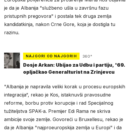
je da je Albanija "službeno ušla u završnu fazu
pristupnih pregovora" i postala tek druga zemlja
kandidatkinja, nakon Crne Gore, koja je dostigla tu
razinu.
NAJGORI OD NAJGORIH
360°
Dosje Arkan: Ubijao za Udbu i partiju, '69.
opljačkao Generalturist na Zrinjevcu
"Albanija je napravila veliki korak u procesu europskih
integracija“, rekao je Kos, istaknuvši pravosudne
reforme, borbu protiv korupcije i rad Specijalnog
tužiteljstva SPAK-a. Premijer Edi Rama ne skriva
ambicije svoje zemlje. Govoreći u Bruxellesu, rekao je
da je Albanija "najproeuropskija zemlja u Europi" i da