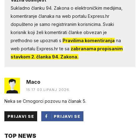
Sukladno članku 94. Zakona o elektroničkim medijima,
komentiranje članaka na web portalu Express.hr
dopušteno je samo registriranim korisnicima. Svaki
korisnik koji želi komentirati članke obvezan je
prethodno se upoznati s
Pravilima komentiranja
na
web portalu Express.hr te sa
zabranama propisanim
stavkom 2. članka 94. Zakona.
Maco
15:17 03.LIPANJ 2026.
Neka se Crnogorci pozovu na članak 5.
PRIJAVI SE
PRIJAVI SE
PUTEM
TOP NEWS
FACEBOOKA