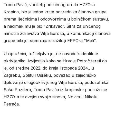
Tomo Pavić, voditelj područnog ureda HZZO-a
Krapina, bio je jedna vrsta posrednika članova grupe
prema liječnicima i odgovornima u bolničkom sustavu,
a nadimak mu je bio "Zrikavac". Šifra za uhićenog
ministra zdravstva Vilija Beroša, u komunikaciji članova
grupe bila je, sumnjaju istražitelji EPPO-a "Mali".
U optužnici, tužiteljstvo je, ne navodeći identitete
okrivljenika, izvijestilo kako se Hrvoje Petrač tereti da
je, od sredine 2022. do kraja listopada 2024., u
Zagrebu, Splitu i Osijeku, povezao u zajedničko
djelovanje drugookrivljenog Vilija Beroša, poduzetnika
Sašu Pozdera, Tomu Pavića iz krapinske podružnice
HZZO-a te dvojicu svojih sinova, Novicu i Nikolu
Petrača.