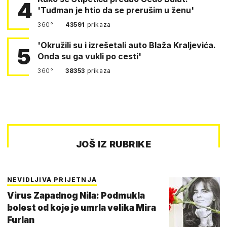
4
'Tuđman je htio da se prerušim u ženu'
360°
43591
prikaza
'Okružili su i izrešetali auto Blaža Kraljevića.
5
Onda su ga vukli po cesti'
360°
38353
prikaza
JOŠ IZ RUBRIKE
NEVIDLJIVA PRIJETNJA
Virus Zapadnog Nila: Podmukla
bolest od koje je umrla velika Mira
Furlan