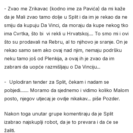
- Zvao me Zrikavac (kodno ime za Pavića) da mi kaže
da je Mali zvao tamo dolje u Split i da im je rekao da ne
smiju da kupuju Da Vinci, da moraju da kupe nekog tko
ima Cvrtka, što bi vi rekli u Hrvatskoj.... To smo mi i ovi
što su prodavali na Rebru, al to njihovo je sranje. On je
rekao samo sem ako ovaj nad njim, nemaju podršku
neku tamo još od Plenkija, a ovaj ih je zvao da im
zabrani da uopće razmišljaju o Da Vinciju...
- Uplodiran tender za Split, čekam i nadam se
pobjedi....... Moramo da sjednemo i vidimo koliko Malom
posto, njegov utjecaj je ovdje nikakav... piše Pozder.
Nakon toga unutar grupe komentiraju da je Split
izabrao najskuplji robot, da je to prevara i da će se
žaliti.