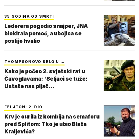
35 GODINA OD SMRTI
Lederera pogodio snajper, JNA
blokirala pomoć, a ubojica se
poslije hvalio
THOMPSONOVO SELO U …
Kako je počeo 2. svjetski rat u
Čavoglavama: 'Seljaci se tuže:
Ustaše nas pljač…
FELJTON: 2. DIO
Krv je curila iz kombija na semaforu
pred Splitom: Tko je ubio Blaža
Kraljevića?