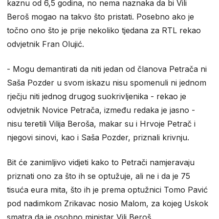
kaznu od 6,5 godina, no nema naznaka da bi Vili
Beroš mogao na takvo što pristati. Posebno ako je
točno ono što je prije nekoliko tjedana za RTL rekao
odvjetnik Fran Olujić.
- Mogu demantirati da niti jedan od članova Petrača ni
Saša Pozder u svom iskazu nisu spomenuli ni jednom
rječju niti jednog drugog suokrivljenika - rekao je
odvjetnik Novice Petrača, između redaka je jasno -
nisu teretili Vilija Beroša, makar su i Hrvoje Petrač i
njegovi sinovi, kao i Saša Pozder, priznali krivnju.
Bit će zanimljivo vidjeti kako to Petrači namjeravaju
priznati ono za što ih se optužuje, ali ne i da je 75
tisuća eura mita, što ih je prema optužnici Tomo Pavić
pod nadimkom Zrikavac nosio Malom, za kojeg Uskok
smatra da je osobno ministar Vili Beroš.