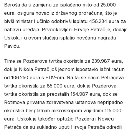
Beroša da u zamjenu za isplaćeno mito od 25.000
eura, osigura novac iz državnog proračuna, što je
bivši ministar i učinio odobrivši isplatu 456.234 eura za
nabavu uređaja. Prvookrivljeni Hrvoje Petrač je, dodaje
Uskok, i u ovom slučaju isplatio novčanu nagradu
Paviću.
Time se Pozderova tvrtka okoristila za 239.987 eura,
dok je Nikola Petrač još jednom ispostavio lažni račun
od 106.250 eura s PDV-om. Na taj se način Petračeva
tvrtka okoristila za 85.000 eura, dok je Pozderova
tvrtka okoristila za preostalih 154.987 eura, dok se
Rotimova privatna zdravstvena ustanova nepripadno
okoristila besplatnim mikroskopom vrijednim 115.000
eura. Uskok je također optužio Pozdera i Novicu
Petrača da su sukladno uputi Hrvoja Petrača odredili