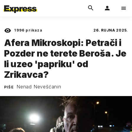
1996
prikaza
26. RUJNA 2025.
Afera Mikroskopi: Petrači i
Pozder ne terete Beroša. Je
li uzeo 'papriku' od
Zrikavca?
Nenad Nevešćanin
PIŠE