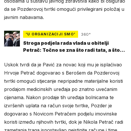
osobama u sustavu javnog zdravstva kako bi osigurao
da se Pozderovoj tvrtki omogući privilegirani položaj u
javnim nabavama.
'U ORGANIZACIJI SMO'
360°
Stroga podjela rada vlada u obitelji
Petrač: Točno se zna što radi tata, a što
sinovi
Uskok tvrdi da je Pavić za novac koji mu je isplaćivao
Hrvoje Petrač dogovarao s Berošem da Pozderovoj
tvrtki omogući stjecanje nepripadne materijalne koristi
prodajom medicinskih uređaja po znatno uvećanim
cijenama. Nakon prodaje tih uređaja bolnicama te
izvršenih uplata na račun svoje tvrtke, Pozder je
dogovarao s Novicom Petračem podjelu imovinske
koristi između njihovih tvrtki, dok je Nikola Petrač radi
zametanja traga ispostavljao neistinite račune i time