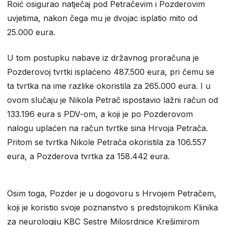
Roić osigurao natječaj pod Petračevim i Pozderovim
uvjetima, nakon čega mu je dvojac isplatio mito od
25.000 eura.
U tom postupku nabave iz državnog proračuna je
Pozderovoj tvrtki isplaćeno 487.500 eura, pri čemu se
ta tvrtka na ime razlike okoristila za 265.000 eura. I u
ovom slučaju je Nikola Petrač ispostavio lažni račun od
133.196 eura s PDV-om, a koji je po Pozderovom
nalogu uplaćen na račun tvrtke sina Hrvoja Petrača.
Pritom se tvrtka Nikole Petrača okoristila za 106.557
eura, a Pozderova tvrtka za 158.442 eura.
Osim toga, Pozder je u dogovoru s Hrvojem Petračem,
koji je koristio svoje poznanstvo s predstojnikom Klinika
za neurologiju KBC Sestre Milosrdnice Krešimirom