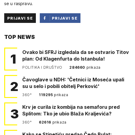
se u raspravu.
PRIJAVI SE
PRIJAVI SE
PUTEM
TOP NEWS
FACEBOOKA
Ovako bi SFRJ izgledala da se ostvario Titov
1
plan: Od Klagenfurta do Istanbula!
POLITIKA I DRUŠTVO
284660
prikaza
Čavoglave u NDH: 'Četnici iz Moseća upali
2
su u selo i pobili obitelj Perković'
360°
119295
prikaza
Krv je curila iz kombija na semaforu pred
3
Splitom: Tko je ubio Blaža Kraljevića?
360°
62616
prikaza
Kako se Stipetiću predao Čedo Bulat: