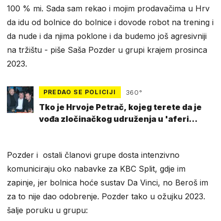
100 % mi. Sada sam rekao i mojim prodavačima u Hrv
da idu od bolnice do bolnice i dovode robot na trening i
da nude i da njima poklone i da budemo još agresivniji
na tržištu - piše Saša Pozder u grupi krajem prosinca
2023.
PREDAO SE POLICIJI
360°
Tko je Hrvoje Petrač, kojeg terete da je
vođa zločinačkog udruženja u 'aferi
Mikroskopi'
Pozder i ostali članovi grupe dosta intenzivno
komuniciraju oko nabavke za KBC Split, gdje im
zapinje, jer bolnica hoće sustav Da Vinci, no Beroš im
za to nije dao odobrenje. Pozder tako u ožujku 2023.
šalje poruku u grupu: