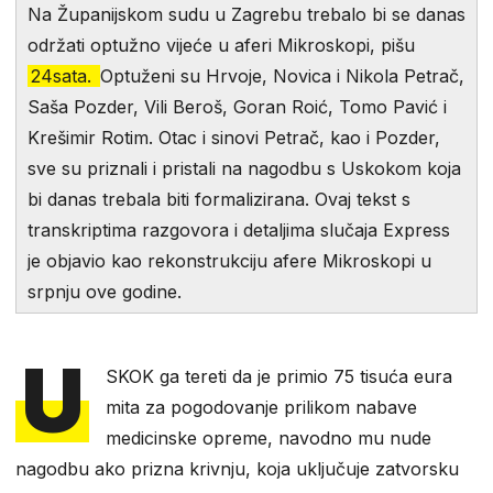
Na Županijskom sudu u Zagrebu trebalo bi se danas
održati optužno vijeće u aferi Mikroskopi, pišu
24sata.
Optuženi su Hrvoje, Novica i Nikola Petrač,
Saša Pozder, Vili Beroš, Goran Roić, Tomo Pavić i
Krešimir Rotim. Otac i sinovi Petrač, kao i Pozder,
sve su priznali i pristali na nagodbu s Uskokom koja
bi danas trebala biti formalizirana. Ovaj tekst s
transkriptima razgovora i detaljima slučaja Express
je objavio kao rekonstrukciju afere Mikroskopi u
srpnju ove godine.
U
SKOK ga tereti da je primio 75 tisuća eura
mita za pogodovanje prilikom nabave
medicinske opreme, navodno mu nude
nagodbu ako prizna krivnju, koja uključuje zatvorsku