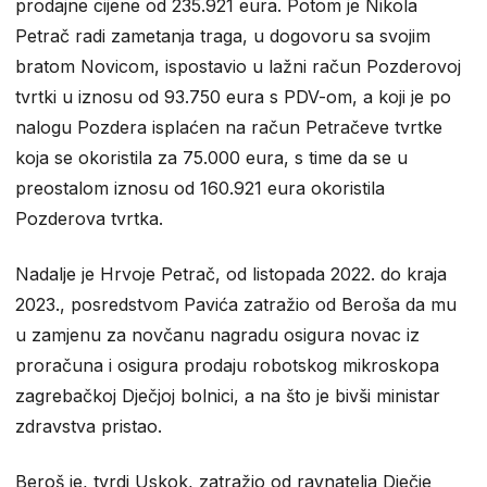
prodajne cijene od 235.921 eura. Potom je Nikola
Petrač radi zametanja traga, u dogovoru sa svojim
bratom Novicom, ispostavio u lažni račun Pozderovoj
tvrtki u iznosu od 93.750 eura s PDV-om, a koji je po
nalogu Pozdera isplaćen na račun Petračeve tvrtke
koja se okoristila za 75.000 eura, s time da se u
preostalom iznosu od 160.921 eura okoristila
Pozderova tvrtka.
Nadalje je Hrvoje Petrač, od listopada 2022. do kraja
2023., posredstvom Pavića zatražio od Beroša da mu
u zamjenu za novčanu nagradu osigura novac iz
proračuna i osigura prodaju robotskog mikroskopa
zagrebačkoj Dječjoj bolnici, a na što je bivši ministar
zdravstva pristao.
Beroš je, tvrdi Uskok, zatražio od ravnatelja Dječje