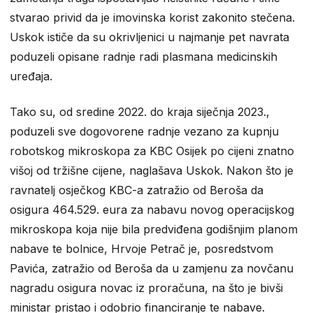
stvarao privid da je imovinska korist zakonito stečena.
Uskok ističe da su okrivljenici u najmanje pet navrata
poduzeli opisane radnje radi plasmana medicinskih
uređaja.
Tako su, od sredine 2022. do kraja siječnja 2023.,
poduzeli sve dogovorene radnje vezano za kupnju
robotskog mikroskopa za KBC Osijek po cijeni znatno
višoj od tržišne cijene, naglašava Uskok. Nakon što je
ravnatelj osječkog KBC-a zatražio od Beroša da
osigura 464.529. eura za nabavu novog operacijskog
mikroskopa koja nije bila predviđena godišnjim planom
nabave te bolnice, Hrvoje Petrač je, posredstvom
Pavića, zatražio od Beroša da u zamjenu za novčanu
nagradu osigura novac iz proračuna, na što je bivši
ministar pristao i odobrio financiranje te nabave.