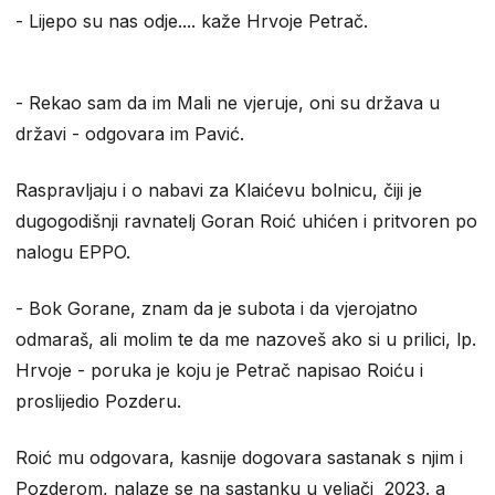
- Lijepo su nas odje.... kaže Hrvoje Petrač.
- Rekao sam da im Mali ne vjeruje, oni su država u
državi - odgovara im Pavić.
Raspravljaju i o nabavi za Klaićevu bolnicu, čiji je
dugogodišnji ravnatelj Goran Roić uhićen i pritvoren po
nalogu EPPO.
- Bok Gorane, znam da je subota i da vjerojatno
odmaraš, ali molim te da me nazoveš ako si u prilici, lp.
Hrvoje - poruka je koju je Petrač napisao Roiću i
proslijedio Pozderu.
Roić mu odgovara, kasnije dogovara sastanak s njim i
Pozderom, nalaze se na sastanku u veljači 2023. a