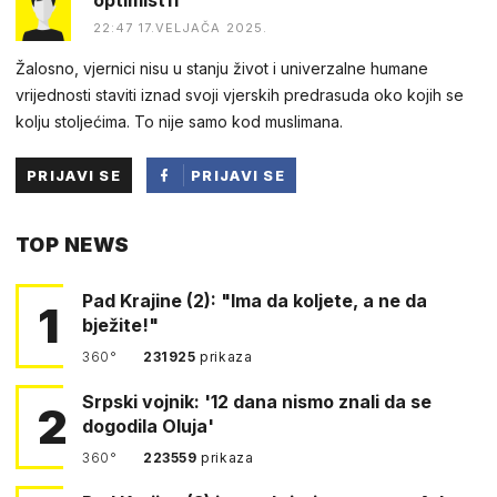
22:47 17.VELJAČA 2025.
Žalosno, vjernici nisu u stanju život i univerzalne humane
vrijednosti staviti iznad svoji vjerskih predrasuda oko kojih se
kolju stoljećima. To nije samo kod muslimana.
PRIJAVI SE
PRIJAVI SE
PUTEM
TOP NEWS
FACEBOOKA
Pad Krajine (2): "Ima da koljete, a ne da
1
bježite!"
360°
231925
prikaza
Srpski vojnik: '12 dana nismo znali da se
2
dogodila Oluja'
360°
223559
prikaza