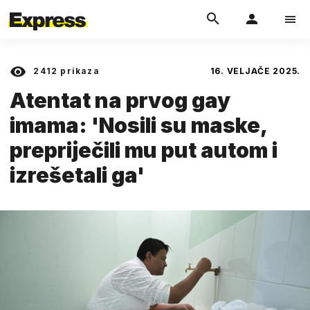
2412
prikaza
16. VELJAČE 2025.
Atentat na prvog gay
imama: 'Nosili su maske,
prepriječili mu put autom i
izrešetali ga'