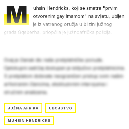
M
uhsin Hendricks, koji se smatra "prvim
otvorenim gay imamom" na svijetu, ubijen
je iz vatrenog oružja u blizini južnog
grada Gqeberha, priopćila je južnoafrička policija.
Ovaj je članak dio naše pretplatničke ponude.
Cjelokupni sadržaj dostupan je isključivo pretplatnicima.
S pretplatom dobivate neograničen pristup svim našim
arhiviranim člancima, ekskluzivnim intervjuima i
stručnim analizama.
JUŽNA AFRIKA
UBOJSTVO
MUHSIN HENDRICKS