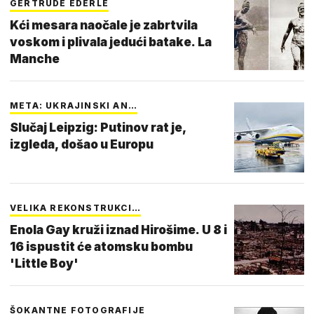
GERTRUDE EDERLE
Kći mesara naočale je zabrtvila
voskom i plivala jedući batake. La
Manche
META: UKRAJINSKI AN…
Slučaj Leipzig: Putinov rat je,
izgleda, došao u Europu
VELIKA REKONSTRUKCI…
Enola Gay kruži iznad Hirošime. U 8 i
16 ispustit će atomsku bombu
'Little Boy'
ŠOKANTNE FOTOGRAFIJE