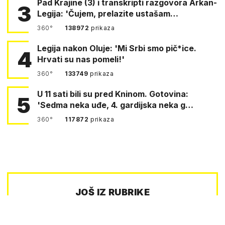
Pad Krajine (3) i transkripti razgovora Arkan-
3
Legija: 'Čujem, prelazite ustašam…
360°
138972
prikaza
Legija nakon Oluje: 'Mi Srbi smo pič*ice.
4
Hrvati su nas pomeli!'
360°
133749
prikaza
U 11 sati bili su pred Kninom. Gotovina:
5
'Sedma neka uđe, 4. gardijska neka g…
360°
117872
prikaza
JOŠ IZ RUBRIKE