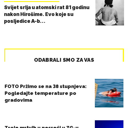
Svijet srlja u atomski rat 81 godinu
nakon Hirošime. Evo koje su
posljedice A-b…